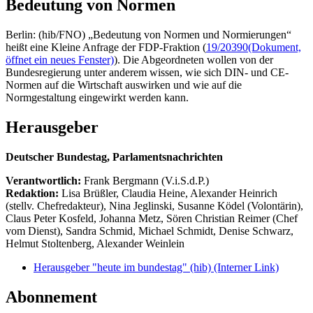
Bedeutung von Normen
Berlin: (hib/FNO) „Bedeutung von Normen und Normierungen“
heißt eine Kleine Anfrage der FDP-Fraktion (
19/20390
(Dokument,
öffnet ein neues Fenster)
). Die Abgeordneten wollen von der
Bundesregierung unter anderem wissen, wie sich DIN- und CE-
Normen auf die Wirtschaft auswirken und wie auf die
Normgestaltung eingewirkt werden kann.
Herausgeber
Deutscher Bundestag, Parlamentsnachrichten
Verantwortlich:
Frank Bergmann (V.i.S.d.P.)
Redaktion:
Lisa Brüßler, Claudia Heine, Alexander Heinrich
(stellv. Chefredakteur), Nina Jeglinski,
Susanne Ködel (Volontärin),
Claus Peter Kosfeld, Johanna Metz, Sören Christian Reimer (Chef
vom Dienst), Sandra Schmid, Michael Schmidt, Denise Schwarz,
Helmut Stoltenberg, Alexander Weinlein
Herausgeber "heute im bundestag" (hib)
(Interner Link)
Abonnement