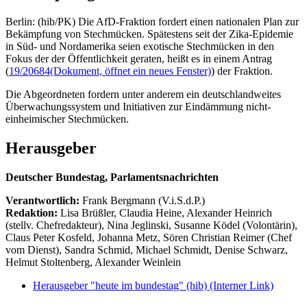
Berlin: (hib/PK) Die AfD-Fraktion fordert einen nationalen Plan zur
Bekämpfung von Stechmücken. Spätestens seit der Zika-Epidemie
in Süd- und Nordamerika seien exotische Stechmücken in den
Fokus der der Öffentlichkeit geraten, heißt es in einem Antrag
(
19/20684
(Dokument, öffnet ein neues Fenster)
) der Fraktion.
Die Abgeordneten fordern unter anderem ein deutschlandweites
Überwachungssystem und Initiativen zur Eindämmung nicht-
einheimischer Stechmücken.
Herausgeber
Deutscher Bundestag, Parlamentsnachrichten
Verantwortlich:
Frank Bergmann (V.i.S.d.P.)
Redaktion:
Lisa Brüßler, Claudia Heine, Alexander Heinrich
(stellv. Chefredakteur), Nina Jeglinski,
Susanne Ködel (Volontärin),
Claus Peter Kosfeld, Johanna Metz, Sören Christian Reimer (Chef
vom Dienst), Sandra Schmid, Michael Schmidt, Denise Schwarz,
Helmut Stoltenberg, Alexander Weinlein
Herausgeber "heute im bundestag" (hib)
(Interner Link)