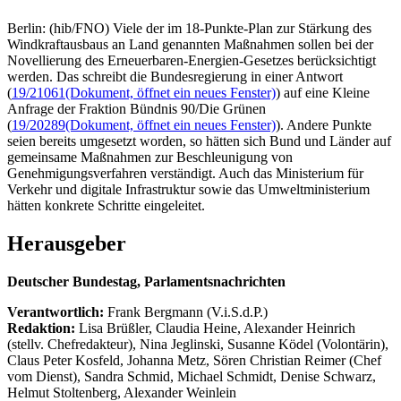
Berlin: (hib/FNO) Viele der im 18-Punkte-Plan zur Stärkung des
Windkraftausbaus an Land genannten Maßnahmen sollen bei der
Novellierung des Erneuerbaren-Energien-Gesetzes berücksichtigt
werden. Das schreibt die Bundesregierung in einer Antwort
(
19/21061
(Dokument, öffnet ein neues Fenster)
) auf eine Kleine
Anfrage der Fraktion Bündnis 90/Die Grünen
(
19/20289
(Dokument, öffnet ein neues Fenster)
). Andere Punkte
seien bereits umgesetzt worden, so hätten sich Bund und Länder auf
gemeinsame Maßnahmen zur Beschleunigung von
Genehmigungsverfahren verständigt. Auch das Ministerium für
Verkehr und digitale Infrastruktur sowie das Umweltministerium
hätten konkrete Schritte eingeleitet.
Herausgeber
Deutscher Bundestag, Parlamentsnachrichten
Verantwortlich:
Frank Bergmann (V.i.S.d.P.)
Redaktion:
Lisa Brüßler, Claudia Heine, Alexander Heinrich
(stellv. Chefredakteur), Nina Jeglinski,
Susanne Ködel (Volontärin),
Claus Peter Kosfeld, Johanna Metz, Sören Christian Reimer (Chef
vom Dienst), Sandra Schmid, Michael Schmidt, Denise Schwarz,
Helmut Stoltenberg, Alexander Weinlein