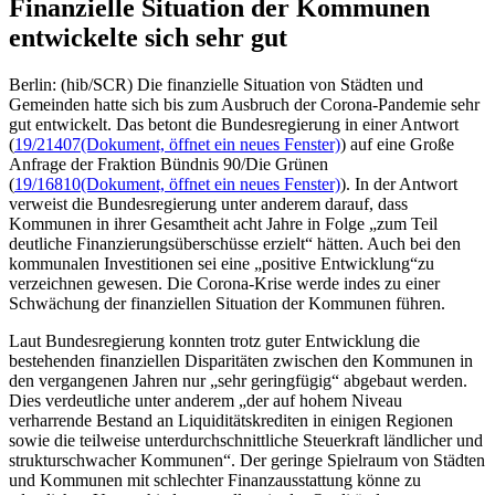
Finanzielle Situation der Kommunen
entwickelte sich sehr gut
Berlin: (hib/SCR) Die finanzielle Situation von Städten und
Gemeinden hatte sich bis zum Ausbruch der Corona-Pandemie sehr
gut entwickelt. Das betont die Bundesregierung in einer Antwort
(
19/21407
(Dokument, öffnet ein neues Fenster)
) auf eine Große
Anfrage der Fraktion Bündnis 90/Die Grünen
(
19/16810
(Dokument, öffnet ein neues Fenster)
). In der Antwort
verweist die Bundesregierung unter anderem darauf, dass
Kommunen in ihrer Gesamtheit acht Jahre in Folge „zum Teil
deutliche Finanzierungsüberschüsse erzielt“ hätten. Auch bei den
kommunalen Investitionen sei eine „positive Entwicklung“zu
verzeichnen gewesen. Die Corona-Krise werde indes zu einer
Schwächung der finanziellen Situation der Kommunen führen.
Laut Bundesregierung konnten trotz guter Entwicklung die
bestehenden finanziellen Disparitäten zwischen den Kommunen in
den vergangenen Jahren nur „sehr geringfügig“ abgebaut werden.
Dies verdeutliche unter anderem „der auf hohem Niveau
verharrende Bestand an Liquiditätskrediten in einigen Regionen
sowie die teilweise unterdurchschnittliche Steuerkraft ländlicher und
strukturschwacher Kommunen“. Der geringe Spielraum von Städten
und Kommunen mit schlechter Finanzausstattung könne zu