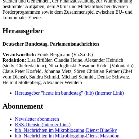
Städten und Gemeinden, der Finanzausstattung zur Wahrnehmung
bestimmter Aufgaben, dem Abruf und Mittelabfluss bei diversen
Förderprogrammen sowie dem Zusammenspiel zwischen EU- und
kommunaler Ebene.
Herausgeber
Deutscher Bundestag, Parlamentsnachrichten
Verantwortlich:
Frank Bergmann (V.i.S.d.P.)
Redaktion:
Lisa Brüßler, Claudia Heine, Alexander Heinrich
(stellv. Chefredakteur), Nina Jeglinski,
Susanne Ködel (Volontärin),
Claus Peter Kosfeld, Johanna Metz, Sören Christian Reimer (Chef
vom Dienst), Sandra Schmid, Michael Schmidt, Denise Schwarz,
Helmut Stoltenberg, Alexander Weinlein
Herausgeber "heute im bundestag" (hib)
(Interner Link)
Abonnement
Newsletter abonnieren
RSS-Dienste
(Interner Link)
hib_Nachrichten im Mikroblogging-Dienst BlueSky
hib_Nachrichten im Mikroblogging-Dienst Mastodon