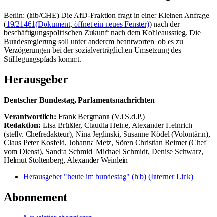
Berlin: (hib/CHE) Die AfD-Fraktion fragt in einer Kleinen Anfrage
(
19/21461
(Dokument, öffnet ein neues Fenster)
) nach der
beschäftigungspolitischen Zukunft nach dem Kohleausstieg. Die
Bundesregierung soll unter anderem beantworten, ob es zu
Verzögerungen bei der sozialverträglichen Umsetzung des
Stilllegungspfads kommt.
Herausgeber
Deutscher Bundestag, Parlamentsnachrichten
Verantwortlich:
Frank Bergmann (V.i.S.d.P.)
Redaktion:
Lisa Brüßler, Claudia Heine, Alexander Heinrich
(stellv. Chefredakteur), Nina Jeglinski,
Susanne Ködel (Volontärin),
Claus Peter Kosfeld, Johanna Metz, Sören Christian Reimer (Chef
vom Dienst), Sandra Schmid, Michael Schmidt, Denise Schwarz,
Helmut Stoltenberg, Alexander Weinlein
Herausgeber "heute im bundestag" (hib)
(Interner Link)
Abonnement