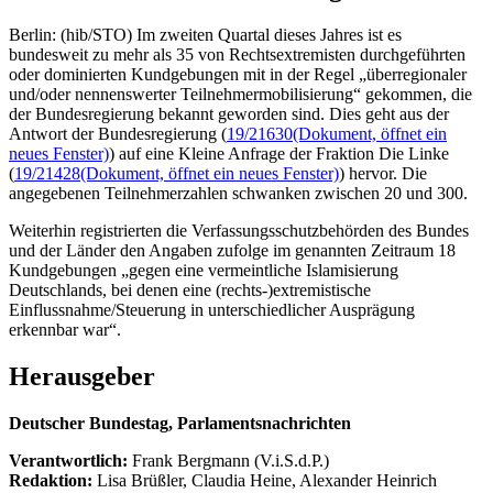
Berlin: (hib/STO) Im zweiten Quartal dieses Jahres ist es
bundesweit zu mehr als 35 von Rechtsextremisten durchgeführten
oder dominierten Kundgebungen mit in der Regel „überregionaler
und/oder nennenswerter Teilnehmermobilisierung“ gekommen, die
der Bundesregierung bekannt geworden sind. Dies geht aus der
Antwort der Bundesregierung (
19/21630
(Dokument, öffnet ein
neues Fenster)
) auf eine Kleine Anfrage der Fraktion Die Linke
(
19/21428
(Dokument, öffnet ein neues Fenster)
) hervor. Die
angegebenen Teilnehmerzahlen schwanken zwischen 20 und 300.
Weiterhin registrierten die Verfassungsschutzbehörden des Bundes
und der Länder den Angaben zufolge im genannten Zeitraum 18
Kundgebungen „gegen eine vermeintliche Islamisierung
Deutschlands, bei denen eine (rechts-)extremistische
Einflussnahme/Steuerung in unterschiedlicher Ausprägung
erkennbar war“.
Herausgeber
Deutscher Bundestag, Parlamentsnachrichten
Verantwortlich:
Frank Bergmann (V.i.S.d.P.)
Redaktion:
Lisa Brüßler, Claudia Heine, Alexander Heinrich