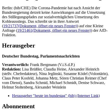
Berlin: (hib/CHE) Die Corona-Pandemie hat nach Ansicht der
Bundesregierung derzeit keine Auswirkungen auf die Umsetzung
des Stilllegungspfades zur sozialverträglichen Umsetzung des
Kohleausstiegs. Das schreibt sie in ihrer Antwort
(
19/21737
(Dokument, öffnet ein neues Fenster)
) auf eine Kleine
Anfrage (
19/21461
(Dokument, öffnet ein neues Fenster)
) der AfD-
Fraktion.
Herausgeber
Deutscher Bundestag, Parlamentsnachrichten
Verantwortlich:
Frank Bergmann (V.i.S.d.P.)
Redaktion:
Lisa Brüßler, Claudia Heine, Alexander Heinrich
(stellv. Chefredakteur), Nina Jeglinski,
Susanne Ködel (Volontärin),
Claus Peter Kosfeld, Johanna Metz, Sören Christian Reimer (Chef
vom Dienst), Sandra Schmid, Michael Schmidt, Denise Schwarz,
Helmut Stoltenberg, Alexander Weinlein
Herausgeber "heute im bundestag" (hib)
(Interner Link)
Abonnement