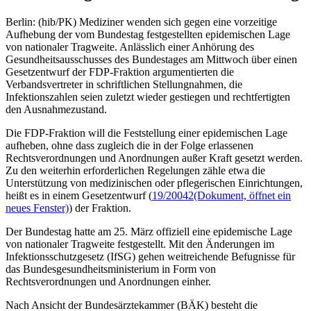
Berlin: (hib/PK) Mediziner wenden sich gegen eine vorzeitige
Aufhebung der vom Bundestag festgestellten epidemischen Lage
von nationaler Tragweite. Anlässlich einer Anhörung des
Gesundheitsausschusses des Bundestages am Mittwoch über einen
Gesetzentwurf der FDP-Fraktion argumentierten die
Verbandsvertreter in schriftlichen Stellungnahmen, die
Infektionszahlen seien zuletzt wieder gestiegen und rechtfertigten
den Ausnahmezustand.
Die FDP-Fraktion will die Feststellung einer epidemischen Lage
aufheben, ohne dass zugleich die in der Folge erlassenen
Rechtsverordnungen und Anordnungen außer Kraft gesetzt werden.
Zu den weiterhin erforderlichen Regelungen zähle etwa die
Unterstützung von medizinischen oder pflegerischen Einrichtungen,
heißt es in einem Gesetzentwurf (
19/20042
(Dokument, öffnet ein
neues Fenster)
) der Fraktion.
Der Bundestag hatte am 25. März offiziell eine epidemische Lage
von nationaler Tragweite festgestellt. Mit den Änderungen im
Infektionsschutzgesetz (IfSG) gehen weitreichende Befugnisse für
das Bundesgesundheitsministerium in Form von
Rechtsverordnungen und Anordnungen einher.
Nach Ansicht der Bundesärztekammer (BÄK) besteht die