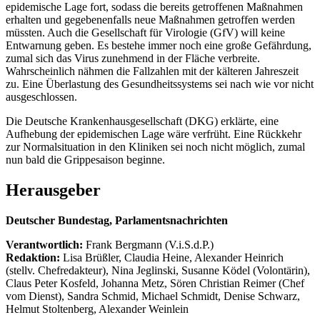
epidemische Lage fort, sodass die bereits getroffenen Maßnahmen
erhalten und gegebenenfalls neue Maßnahmen getroffen werden
müssten. Auch die Gesellschaft für Virologie (GfV) will keine
Entwarnung geben. Es bestehe immer noch eine große Gefährdung,
zumal sich das Virus zunehmend in der Fläche verbreite.
Wahrscheinlich nähmen die Fallzahlen mit der kälteren Jahreszeit
zu. Eine Überlastung des Gesundheitssystems sei nach wie vor nicht
ausgeschlossen.
Die Deutsche Krankenhausgesellschaft (DKG) erklärte, eine
Aufhebung der epidemischen Lage wäre verfrüht. Eine Rückkehr
zur Normalsituation in den Kliniken sei noch nicht möglich, zumal
nun bald die Grippesaison beginne.
Herausgeber
Deutscher Bundestag, Parlamentsnachrichten
Verantwortlich:
Frank Bergmann (V.i.S.d.P.)
Redaktion:
Lisa Brüßler, Claudia Heine, Alexander Heinrich
(stellv. Chefredakteur), Nina Jeglinski,
Susanne Ködel (Volontärin),
Claus Peter Kosfeld, Johanna Metz, Sören Christian Reimer (Chef
vom Dienst), Sandra Schmid, Michael Schmidt, Denise Schwarz,
Helmut Stoltenberg, Alexander Weinlein