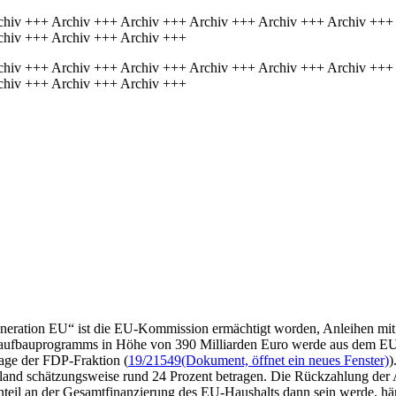
chiv +++ Archiv +++ Archiv +++ Archiv +++ Archiv +++ Archiv +++
chiv +++ Archiv +++ Archiv +++
chiv +++ Archiv +++ Archiv +++ Archiv +++ Archiv +++ Archiv +++
chiv +++ Archiv +++ Archiv +++
eneration EU“ ist die EU-Kommission ermächtigt worden, Anleihen mi
aufbauprogramms in Höhe von 390 Milliarden Euro werde aus dem EU-Ha
rage der FDP-Fraktion (
19/21549
(Dokument, öffnet ein neues Fenster)
)
and schätzungsweise rund 24 Prozent betragen. Die Rückzahlung der A
teil an der Gesamtfinanzierung des EU-Haushalts dann sein werde, hän