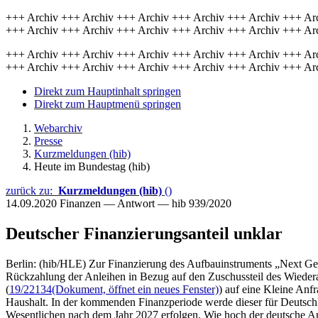
+++ Archiv +++ Archiv +++ Archiv +++ Archiv +++ Archiv +++ Ar
+++ Archiv +++ Archiv +++ Archiv +++ Archiv +++ Archiv +++ Ar
+++ Archiv +++ Archiv +++ Archiv +++ Archiv +++ Archiv +++ Ar
+++ Archiv +++ Archiv +++ Archiv +++ Archiv +++ Archiv +++ Ar
Direkt zum Hauptinhalt springen
Direkt zum Hauptmenü springen
Webarchiv
Presse
Kurzmeldungen (hib)
Heute im Bundestag (hib)
zurück zu:
Kurzmeldungen (hib)
()
14.09.2020
Finanzen — Antwort — hib 939/2020
Deutscher Finanzierungsanteil unklar
Berlin: (hib/HLE) Zur Finanzierung des Aufbauinstruments „Next G
Rückzahlung der Anleihen in Bezug auf den Zuschussteil des Wieder
(
19/22134
(Dokument, öffnet ein neues Fenster)
) auf eine Kleine Anf
Haushalt. In der kommenden Finanzperiode werde dieser für Deutschl
Wesentlichen nach dem Jahr 2027 erfolgen. Wie hoch der deutsche An