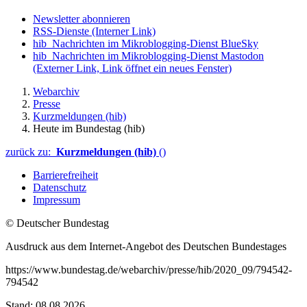
Newsletter abonnieren
RSS-Dienste
(Interner Link)
hib_Nachrichten im Mikroblogging-Dienst BlueSky
hib_Nachrichten im Mikroblogging-Dienst Mastodon
(Externer Link, Link öffnet ein neues Fenster)
Webarchiv
Presse
Kurzmeldungen (hib)
Heute im Bundestag (hib)
zurück zu:
Kurzmeldungen (hib)
()
Barrierefreiheit
Datenschutz
Impressum
© Deutscher Bundestag
Ausdruck aus dem Internet-Angebot des Deutschen Bundestages
https://www.bundestag.de/webarchiv/presse/hib/2020_09/794542-
794542
Stand: 08.08.2026