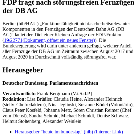
FDP fragt nach störungsfreien Fernzügen
der DB AG
Berlin: (hib/HAU) „Funktionsfähigkeit nicht-sicherheitsrelevanter
Komponenten in den Fernzügen der Deutschen Bahn AG (DB
AG)“ lautet der Titel einer Kleinen Anfrage der FDP-Fraktion
(
19/22771
(Dokument, öffnet ein neues Fenster)
). Die
Bundesregierung wird darin unter anderem gefragt, welcher Anteil
aller Fernzüge der DB AG im Zeitraum zwischen August 2017 und
August 2020 im Durchschnitt vollständig störungsfrei war.
Herausgeber
Deutscher Bundestag, Parlamentsnachrichten
Verantwortlich:
Frank Bergmann (V.i.S.d.P.)
Redaktion:
Lisa Brüßler, Claudia Heine, Alexander Heinrich
(stellv. Chefredakteur), Nina Jeglinski,
Susanne Ködel (Volontärin),
Claus Peter Kosfeld, Johanna Metz, Sören Christian Reimer (Chef
vom Dienst), Sandra Schmid, Michael Schmidt, Denise Schwarz,
Helmut Stoltenberg, Alexander Weinlein
Herausgeber "heute im bundestag" (hib)
(Interner Link)