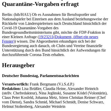
Quarantäne-Vorgaben erfragt
Berlin: (hib/HAU) Ob es Ausnahmen für Berufssportler und
Nationalspieler bei Einreisen aus dem Ausland beziehungsweise der
Rückkehr von Länderspielreisen nach Deutschland hinsichtlich der
Covid-19 Quarantäne-Vorgaben des
Bundesgesundheitsministeriums gibt, möchte die FDP-Fraktion in
einer Kleinen Anfrage (
19/23211
(Dokument, öffnet ein neues
Fenster)
) wissen. Die Abgeordneten erkundigen sich bei der
Bundesregierung auch danach, ob Clubs und Vereine finanzielle
Unterstützung durch den Bund hinsichtlich der Aufwendungen für
durchzuführende Corona-Tests erhalten.
Herausgeber
Deutscher Bundestag, Parlamentsnachrichten
Verantwortlich:
Frank Bergmann (V.i.S.d.P.)
Redaktion:
Lisa Brüßler, Claudia Heine, Alexander Heinrich
(stellv. Chefredakteur), Nina Jeglinski,
Susanne Ködel (Volontärin),
Claus Peter Kosfeld, Johanna Metz, Sören Christian Reimer (Chef
vom Dienst), Sandra Schmid, Michael Schmidt, Denise Schwarz,
Helmut Stoltenberg, Alexander Weinlein