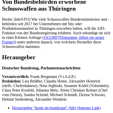
Von Bundesbehörden erworbene
Schusswaffen aus Thüringen
Berlin: (hib/STO) Wie viele Schusswaffen Bundesministerien und -
behörden seit 2017 bei Unternehmen mit Sitz oder
Produktionsstandort in Thüringen erworben haben, will die AfD-
Fraktion von der Bundesregierung erfahren. Auch erkundigt sie sich
in einer Kleinen Anfrage (
19/23907
(Dokument, öffnet ein neues
Fenster)
) unter anderem danach, von welchem Hersteller diese
Schusswaffen stammen.
Herausgeber
Deutscher Bundestag, Parlamentsnachrichten
Verantwortlich:
Frank Bergmann (V.i.S.d.P.)
Redaktion:
Lisa Brüßler, Claudia Heine, Alexander Heinrich
(stellv. Chefredakteur), Nina Jeglinski,
Susanne Ködel (Volontärin),
Claus Peter Kosfeld, Johanna Metz, Sören Christian Reimer (Chef
vom Dienst), Sandra Schmid, Michael Schmidt, Denise Schwarz,
Helmut Stoltenberg, Alexander Weinlein
Herausgeber "heute im bundestag" (hib)
(Interner Link)