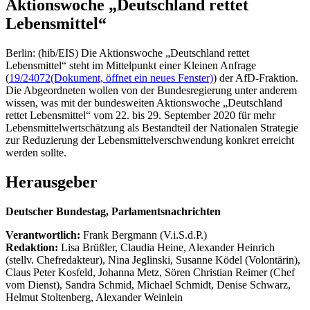
Aktionswoche „Deutschland rettet
Lebensmittel“
Berlin: (hib/EIS) Die Aktionswoche „Deutschland rettet
Lebensmittel“ steht im Mittelpunkt einer Kleinen Anfrage
(
19/24072
(Dokument, öffnet ein neues Fenster)
) der AfD-Fraktion.
Die Abgeordneten wollen von der Bundesregierung unter anderem
wissen, was mit der bundesweiten Aktionswoche „Deutschland
rettet Lebensmittel“ vom 22. bis 29. September 2020 für mehr
Lebensmittelwertschätzung als Bestandteil der Nationalen Strategie
zur Reduzierung der Lebensmittelverschwendung konkret erreicht
werden sollte.
Herausgeber
Deutscher Bundestag, Parlamentsnachrichten
Verantwortlich:
Frank Bergmann (V.i.S.d.P.)
Redaktion:
Lisa Brüßler, Claudia Heine, Alexander Heinrich
(stellv. Chefredakteur), Nina Jeglinski,
Susanne Ködel (Volontärin),
Claus Peter Kosfeld, Johanna Metz, Sören Christian Reimer (Chef
vom Dienst), Sandra Schmid, Michael Schmidt, Denise Schwarz,
Helmut Stoltenberg, Alexander Weinlein