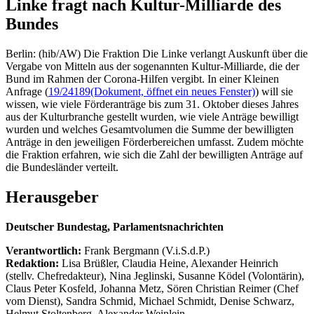
Linke fragt nach Kultur-Milliarde des
Bundes
Berlin: (hib/AW) Die Fraktion Die Linke verlangt Auskunft über die
Vergabe von Mitteln aus der sogenannten Kultur-Milliarde, die der
Bund im Rahmen der Corona-Hilfen vergibt. In einer Kleinen
Anfrage (
19/24189
(Dokument, öffnet ein neues Fenster)
) will sie
wissen, wie viele Förderanträge bis zum 31. Oktober dieses Jahres
aus der Kulturbranche gestellt wurden, wie viele Anträge bewilligt
wurden und welches Gesamtvolumen die Summe der bewilligten
Anträge in den jeweiligen Förderbereichen umfasst. Zudem möchte
die Fraktion erfahren, wie sich die Zahl der bewilligten Anträge auf
die Bundesländer verteilt.
Herausgeber
Deutscher Bundestag, Parlamentsnachrichten
Verantwortlich:
Frank Bergmann (V.i.S.d.P.)
Redaktion:
Lisa Brüßler, Claudia Heine, Alexander Heinrich
(stellv. Chefredakteur), Nina Jeglinski,
Susanne Ködel (Volontärin),
Claus Peter Kosfeld, Johanna Metz, Sören Christian Reimer (Chef
vom Dienst), Sandra Schmid, Michael Schmidt, Denise Schwarz,
Helmut Stoltenberg, Alexander Weinlein