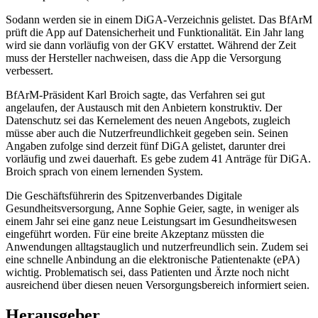
Sodann werden sie in einem DiGA-Verzeichnis gelistet. Das BfArM
prüft die App auf Datensicherheit und Funktionalität. Ein Jahr lang
wird sie dann vorläufig von der GKV erstattet. Während der Zeit
muss der Hersteller nachweisen, dass die App die Versorgung
verbessert.
BfArM-Präsident Karl Broich sagte, das Verfahren sei gut
angelaufen, der Austausch mit den Anbietern konstruktiv. Der
Datenschutz sei das Kernelement des neuen Angebots, zugleich
müsse aber auch die Nutzerfreundlichkeit gegeben sein. Seinen
Angaben zufolge sind derzeit fünf DiGA gelistet, darunter drei
vorläufig und zwei dauerhaft. Es gebe zudem 41 Anträge für DiGA.
Broich sprach von einem lernenden System.
Die Geschäftsführerin des Spitzenverbandes Digitale
Gesundheitsversorgung, Anne Sophie Geier, sagte, in weniger als
einem Jahr sei eine ganz neue Leistungsart im Gesundheitswesen
eingeführt worden. Für eine breite Akzeptanz müssten die
Anwendungen alltagstauglich und nutzerfreundlich sein. Zudem sei
eine schnelle Anbindung an die elektronische Patientenakte (ePA)
wichtig. Problematisch sei, dass Patienten und Ärzte noch nicht
ausreichend über diesen neuen Versorgungsbereich informiert seien.
Herausgeber