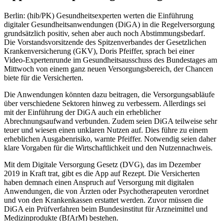
Berlin: (hib/PK) Gesundheitsexperten werten die Einführung
digitaler Gesundheitsanwendungen (DiGA) in die Regelversorgung
grundsätzlich positiv, sehen aber auch noch Abstimmungsbedarf.
Die Vorstandsvorsitzende des Spitzenverbandes der Gesetzlichen
Krankenversicherung (GKV), Doris Pfeiffer, sprach bei einer
Video-Expertenrunde im Gesundheitsausschuss des Bundestages am
Mittwoch von einem ganz neuen Versorgungsbereich, der Chancen
biete für die Versicherten.
Die Anwendungen könnten dazu beitragen, die Versorgungsabläufe
über verschiedene Sektoren hinweg zu verbessern. Allerdings sei
mit der Einführung der DiGA auch ein erheblicher
Abrechnungsaufwand verbunden. Zudem seien DiGA teilweise sehr
teuer und wiesen einen unklaren Nutzen auf. Dies führe zu einem
erheblichen Ausgabenrisiko, warnte Pfeiffer. Notwendig seien daher
klare Vorgaben für die Wirtschaftlichkeit und den Nutzennachweis.
Mit dem Digitale Versorgung Gesetz (DVG), das im Dezember
2019 in Kraft trat, gibt es die App auf Rezept. Die Versicherten
haben demnach einen Anspruch auf Versorgung mit digitalen
Anwendungen, die von Ärzten oder Psychotherapeuten verordnet
und von den Krankenkassen erstattet werden. Zuvor müssen die
DiGA ein Prüfverfahren beim Bundesinstitut für Arzneimittel und
Medizinprodukte (BfArM) bestehen.