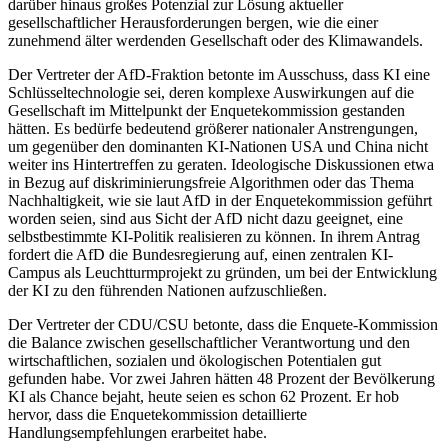
darüber hinaus großes Potenzial zur Lösung aktueller
gesellschaftlicher Herausforderungen bergen, wie die einer
zunehmend älter werdenden Gesellschaft oder des Klimawandels.
Der Vertreter der AfD-Fraktion betonte im Ausschuss, dass KI eine
Schlüsseltechnologie sei, deren komplexe Auswirkungen auf die
Gesellschaft im Mittelpunkt der Enquetekommission gestanden
hätten. Es bedürfe bedeutend größerer nationaler Anstrengungen,
um gegenüber den dominanten KI-Nationen USA und China nicht
weiter ins Hintertreffen zu geraten. Ideologische Diskussionen etwa
in Bezug auf diskriminierungsfreie Algorithmen oder das Thema
Nachhaltigkeit, wie sie laut AfD in der Enquetekommission geführt
worden seien, sind aus Sicht der AfD nicht dazu geeignet, eine
selbstbestimmte KI-Politik realisieren zu können. In ihrem Antrag
fordert die AfD die Bundesregierung auf, einen zentralen KI-
Campus als Leuchtturmprojekt zu gründen, um bei der Entwicklung
der KI zu den führenden Nationen aufzuschließen.
Der Vertreter der CDU/CSU betonte, dass die Enquete-Kommission
die Balance zwischen gesellschaftlicher Verantwortung und den
wirtschaftlichen, sozialen und ökologischen Potentialen gut
gefunden habe. Vor zwei Jahren hätten 48 Prozent der Bevölkerung
KI als Chance bejaht, heute seien es schon 62 Prozent. Er hob
hervor, dass die Enquetekommission detaillierte
Handlungsempfehlungen erarbeitet habe.