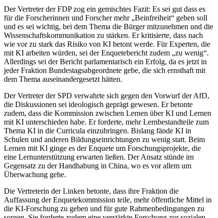
Der Vertreter der FDP zog ein gemischtes Fazit: Es sei gut dass es
für die Forscherinnen und Forscher mehr „Beinfreiheit“ geben soll
und es sei wichtig, bei dem Thema die Bürger mitzunehmen und die
Wissenschaftskommunikation zu stärken. Er kritisierte, dass nach
wie vor zu stark das Risiko von KI betont werde. Für Experten, die
mit KI arbeiten würden, sei der Enquetebericht zudem „zu wenig“.
Allerdings sei der Bericht parlamentarisch ein Erfolg, da es jetzt in
jeder Fraktion Bundestagsabgeordnete gebe, die sich ernsthaft mit
dem Thema auseinandergesetzt hätten.
Der Vertreter der SPD verwahrte sich gegen den Vorwurf der AfD,
die Diskussionen sei ideologisch geprägt gewesen. Er betonte
zudem, dass die Kommission zwischen Lernen über KI und Lernen
mit KI unterschieden habe. Er forderte, mehr Lernbestandteile zum
Thema KI in die Curricula einzubringen. Bislang fände KI in
Schulen und anderen Bildungseinrichtungen zu wenig statt. Beim
Lernen mit KI ginge es der Enquete um Forschungsprojekte, die
eine Lernunterstützung erwarten ließen. Der Ansatz stünde im
Gegensatz zu der Handhabung in China, wo es vor allem um
Überwachung gehe.
Die Vertreterin der Linken betonte, dass ihre Fraktion die
Auffassung der Enquetekommission teile, mehr öffentliche Mittel in
die KI-Forschung zu geben und für gute Rahmenbedingungen zu
sorgen. Sie forderte zudem eine verstärkte Forschung zur sozialen