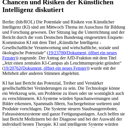
Chancen und Risiken der Künstlichen
Intelligenz diskutiert
Berlin: (hib/ROL) Die Potentiale und Risiken von Künstlicher
Intelligenz (KI) sind am Mittwoch Thema im Ausschuss für Bildung
und Forschung gewesen. Der Sitzung lag die Unterrichtung und der
Bericht durch die vom Deutschen Bundestag eingesetzten Enquete-
Kommission KI mit dem Titel „Künstliche Intelligenz -
Gesellschaftliche Verantwortung und wirtschaftliche, soziale und
ökologische Potenziale“ (
19/23700
(Dokument, öffnet ein neues
Fenster)
) zugrunde. Der Antrag der AfD-Fraktion mit dem Titel
„Jetzt einen zentralen KI-Campus als Leuchtturmprojekt gründen“
(
19/20762
(Dokument, öffnet ein neues Fenster)
) wurde mit der
Mehrheit aller anderen Stimmen abgelehnt.
KI hat laut Bericht das Potenzial, Treiber und Verstärker
gesellschaftlicher Veränderungen zu sein. Die Technologie könne
ein Werkzeug sein, um Probleme zu lösen oder sie womöglich auch
zu verschlimmern. KI-Systeme würden Sprachanweisungen und
Bilder erkennen, Spammails filtern, Suchergebnisse sortieren und
Produkte vorschlagen. Die Systeme steuern Staubsaugerroboter,
Fahrassistenzsysteme und ganze Fertigungsanlagen. Auch helfen sie
laut Bericht Medizinern bei der Diagnose und bei der Auswahl der
individuell besten Therapie. KI und intelligente Systeme würden