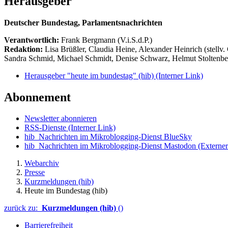
Herausgeber
Deutscher Bundestag, Parlamentsnachrichten
Verantwortlich:
Frank Bergmann (V.i.S.d.P.)
Redaktion:
Lisa Brüßler, Claudia Heine, Alexander Heinrich (stellv.
Sandra Schmid, Michael Schmidt, Denise Schwarz, Helmut Stoltenbe
Herausgeber "heute im bundestag" (hib)
(Interner Link)
Abonnement
Newsletter abonnieren
RSS-Dienste
(Interner Link)
hib_Nachrichten im Mikroblogging-Dienst BlueSky
hib_Nachrichten im Mikroblogging-Dienst Mastodon
(Externer
Webarchiv
Presse
Kurzmeldungen (hib)
Heute im Bundestag (hib)
zurück zu:
Kurzmeldungen (hib)
()
Barrierefreiheit