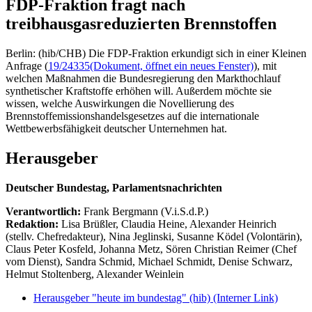
FDP-Fraktion fragt nach
treibhausgasreduzierten Brennstoffen
Berlin: (hib/CHB) Die FDP-Fraktion erkundigt sich in einer Kleinen
Anfrage (
19/24335
(Dokument, öffnet ein neues Fenster)
), mit
welchen Maßnahmen die Bundesregierung den Markthochlauf
synthetischer Kraftstoffe erhöhen will. Außerdem möchte sie
wissen, welche Auswirkungen die Novellierung des
Brennstoffemissionshandelsgesetzes auf die internationale
Wettbewerbsfähigkeit deutscher Unternehmen hat.
Herausgeber
Deutscher Bundestag, Parlamentsnachrichten
Verantwortlich:
Frank Bergmann (V.i.S.d.P.)
Redaktion:
Lisa Brüßler, Claudia Heine, Alexander Heinrich
(stellv. Chefredakteur), Nina Jeglinski,
Susanne Ködel (Volontärin),
Claus Peter Kosfeld, Johanna Metz, Sören Christian Reimer (Chef
vom Dienst), Sandra Schmid, Michael Schmidt, Denise Schwarz,
Helmut Stoltenberg, Alexander Weinlein
Herausgeber "heute im bundestag" (hib)
(Interner Link)