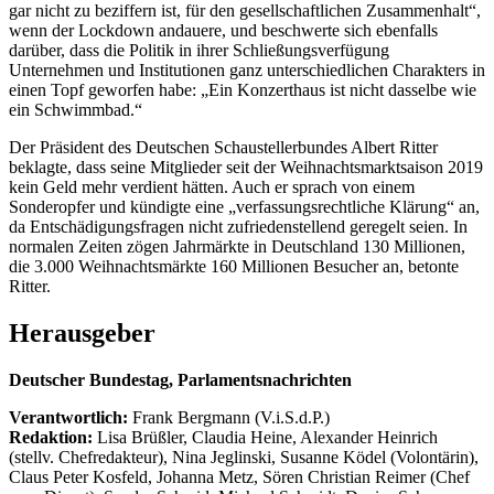
gar nicht zu beziffern ist, für den gesellschaftlichen Zusammenhalt“,
wenn der Lockdown andauere, und beschwerte sich ebenfalls
darüber, dass die Politik in ihrer Schließungsverfügung
Unternehmen und Institutionen ganz unterschiedlichen Charakters in
einen Topf geworfen habe: „Ein Konzerthaus ist nicht dasselbe wie
ein Schwimmbad.“
Der Präsident des Deutschen Schaustellerbundes Albert Ritter
beklagte, dass seine Mitglieder seit der Weihnachtsmarktsaison 2019
kein Geld mehr verdient hätten. Auch er sprach von einem
Sonderopfer und kündigte eine „verfassungsrechtliche Klärung“ an,
da Entschädigungsfragen nicht zufriedenstellend geregelt seien. In
normalen Zeiten zögen Jahrmärkte in Deutschland 130 Millionen,
die 3.000 Weihnachtsmärkte 160 Millionen Besucher an, betonte
Ritter.
Herausgeber
Deutscher Bundestag, Parlamentsnachrichten
Verantwortlich:
Frank Bergmann (V.i.S.d.P.)
Redaktion:
Lisa Brüßler, Claudia Heine, Alexander Heinrich
(stellv. Chefredakteur), Nina Jeglinski,
Susanne Ködel (Volontärin),
Claus Peter Kosfeld, Johanna Metz, Sören Christian Reimer (Chef