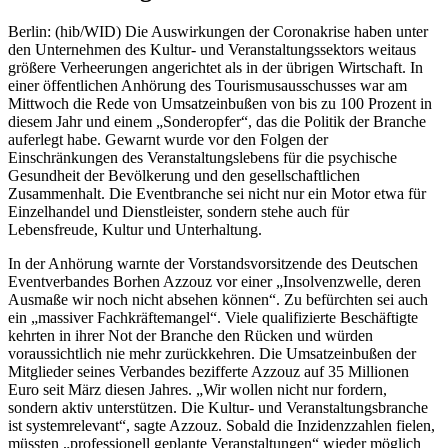
Berlin: (hib/WID) Die Auswirkungen der Coronakrise haben unter
den Unternehmen des Kultur- und Veranstaltungssektors weitaus
größere Verheerungen angerichtet als in der übrigen Wirtschaft. In
einer öffentlichen Anhörung des Tourismusausschusses war am
Mittwoch die Rede von Umsatzeinbußen von bis zu 100 Prozent in
diesem Jahr und einem „Sonderopfer“, das die Politik der Branche
auferlegt habe. Gewarnt wurde vor den Folgen der
Einschränkungen des Veranstaltungslebens für die psychische
Gesundheit der Bevölkerung und den gesellschaftlichen
Zusammenhalt. Die Eventbranche sei nicht nur ein Motor etwa für
Einzelhandel und Dienstleister, sondern stehe auch für
Lebensfreude, Kultur und Unterhaltung.
In der Anhörung warnte der Vorstandsvorsitzende des Deutschen
Eventverbandes Borhen Azzouz vor einer „Insolvenzwelle, deren
Ausmaße wir noch nicht absehen können“. Zu befürchten sei auch
ein „massiver Fachkräftemangel“. Viele qualifizierte Beschäftigte
kehrten in ihrer Not der Branche den Rücken und würden
voraussichtlich nie mehr zurückkehren. Die Umsatzeinbußen der
Mitglieder seines Verbandes bezifferte Azzouz auf 35 Millionen
Euro seit März diesen Jahres. „Wir wollen nicht nur fordern,
sondern aktiv unterstützen. Die Kultur- und Veranstaltungsbranche
ist systemrelevant“, sagte Azzouz. Sobald die Inzidenzzahlen fielen,
müssten „professionell geplante Veranstaltungen“ wieder möglich