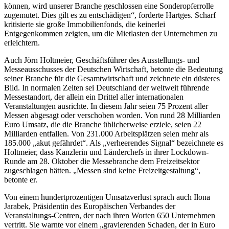
können, wird unserer Branche geschlossen eine Sonderopferrolle
zugemutet. Dies gilt es zu entschädigen“, forderte Hartges. Scharf
kritisierte sie große Immobilienfonds, die keinerlei
Entgegenkommen zeigten, um die Mietlasten der Unternehmen zu
erleichtern.
Auch Jörn Holtmeier, Geschäftsführer des Ausstellungs- und
Messeausschusses der Deutschen Wirtschaft, betonte die Bedeutung
seiner Branche für die Gesamtwirtschaft und zeichnete ein düsteres
Bild. In normalen Zeiten sei Deutschland der weltweit führende
Messestandort, der allein ein Drittel aller internationalen
Veranstaltungen ausrichte. In diesem Jahr seien 75 Prozent aller
Messen abgesagt oder verschoben worden. Von rund 28 Milliarden
Euro Umsatz, die die Branche üblicherweise erziele, seien 22
Milliarden entfallen. Von 231.000 Arbeitsplätzen seien mehr als
185.000 „akut gefährdet“. Als „verheerendes Signal“ bezeichnete es
Holtmeier, dass Kanzlerin und Länderchefs in ihrer Lockdown-
Runde am 28. Oktober die Messebranche dem Freizeitsektor
zugeschlagen hätten. „Messen sind keine Freizeitgestaltung“,
betonte er.
Von einem hundertprozentigen Umsatzverlust sprach auch Ilona
Jarabek, Präsidentin des Europäischen Verbandes der
Veranstaltungs-Centren, der nach ihren Worten 650 Unternehmen
vertritt. Sie warnte vor einem „gravierenden Schaden, der in Euro