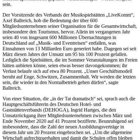
sein.
Der Vorsitzende des Verbands der Musikspielstätten „LiveKomm“,
Axel Ballreich, hob die Bedeutung der über 600
Mitgliedsunternehmen seiner Organisation für die Gesamtwirtschaft,
insbesondere den Tourismus, hervor. Allein im vergangenen Jahr
seien 40 von insgesamt 600 Millionen Übernachtungen in
Deutschland auf „Musik- und Eventreisen“ entfallen, was
Einnahmen von 13 Milliarden Euro generiert habe. Dagegen sei seit
März diesen Jahres der Umsatz um 95 bis 100 Prozent gefallen.
Lediglich die Spielstätten, die im Sommer Veranstaltungen im Freien
hätten anbieten könne, seien etwas besser davongekommen; ihr
Verlust belaufe sich auf etwa 80 Prozent. „Unser Geschäftsmodell
beruht auf Enge, Schwitzen, Zusammenhalt. Wir werden die letzten
sein, die wieder in den Normalbetrieb gehen dürfen“, sagte
Ballreich.
Von einer Situation, die „in der Tat dramatisch“ sei, sprach auch die
Hauptgeschäftsführerin des Deutschen Hotel- und
Gaststättenverbands (DEHOGA), Ingrid Hartges, die den
Umsatzrückgang ihrer Mitgliedsunternehmen zwischen März und
Ende November 2020 auf 41 Prozent bezifferte. Beunruhigend sei
insbesondere, dass die Zahl der neuen Ausbildungsverträge in
diesem Jahr um 20 Prozent eingebrochen sei. „Um die allgemeine
Wirtschaft aufrechtzuerhalten und damit die Schulen offen bleiben