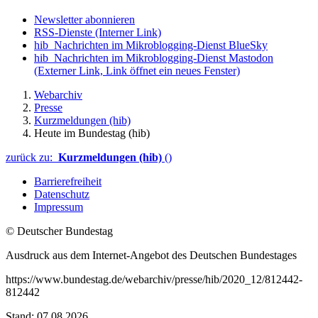
Newsletter abonnieren
RSS-Dienste
(Interner Link)
hib_Nachrichten im Mikroblogging-Dienst BlueSky
hib_Nachrichten im Mikroblogging-Dienst Mastodon
(Externer Link, Link öffnet ein neues Fenster)
Webarchiv
Presse
Kurzmeldungen (hib)
Heute im Bundestag (hib)
zurück zu:
Kurzmeldungen (hib)
()
Barrierefreiheit
Datenschutz
Impressum
© Deutscher Bundestag
Ausdruck aus dem Internet-Angebot des Deutschen Bundestages
https://www.bundestag.de/webarchiv/presse/hib/2020_12/812442-
812442
Stand: 07.08.2026