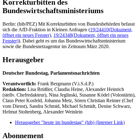
Korrekturbitten des
Bundeswirtschaftsministeriums
Berlin: (hib/PEZ) Mit Korrekturbitten von Bundesbehörden befasst
sich die AfD-Fraktion in Kleinen Anfragen (
19/24410
(Dokument,
öffnet ein neues Fenster)
,
19/24348
(Dokument, öffnet ein neues
Fenster)
). Dabei geht es um das Bundeswirtschaftsministerium
sowie die Bundesnetzagentur im Zeitraum März 2020.
Herausgeber
Deutscher Bundestag, Parlamentsnachrichten
Verantwortlich:
Frank Bergmann (V.i.S.d.P.)
Redaktion:
Lisa Brüßler, Claudia Heine, Alexander Heinrich
(stellv. Chefredakteur), Nina Jeglinski,
Susanne Ködel (Volontärin),
Claus Peter Kosfeld, Johanna Metz, Sören Christian Reimer (Chef
vom Dienst), Sandra Schmid, Michael Schmidt, Denise Schwarz,
Helmut Stoltenberg, Alexander Weinlein
Herausgeber "heute im bundestag" (hib)
(Interner Link)
Abonnement