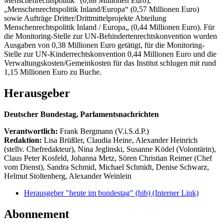
Menschenrechtspolitik“ (0,88 Millionen Euro),
„Menschenrechtspolitik Inland/Europa“ (0,57 Millionen Euro)
sowie Aufträge Dritter/Drittmittelprojekte Abteilung
Menschenrechtspolitik Inland / Europa„ (0,44 Millionen Euro). Für
die Monitoring-Stelle zur UN-Behindertenrechtskonvention wurden
Ausgaben von 0,38 Millionen Euro getätigt, für die Monitoring-
Stelle zur UN-Kinderrechtskonvention 0,44 Millionen Euro und die
Verwaltungskosten/Gemeinkosten für das Institut schlugen mit rund
1,15 Millionen Euro zu Buche.
Herausgeber
Deutscher Bundestag, Parlamentsnachrichten
Verantwortlich:
Frank Bergmann (V.i.S.d.P.)
Redaktion:
Lisa Brüßler, Claudia Heine, Alexander Heinrich
(stellv. Chefredakteur), Nina Jeglinski,
Susanne Ködel (Volontärin),
Claus Peter Kosfeld, Johanna Metz, Sören Christian Reimer (Chef
vom Dienst), Sandra Schmid, Michael Schmidt, Denise Schwarz,
Helmut Stoltenberg, Alexander Weinlein
Herausgeber "heute im bundestag" (hib)
(Interner Link)
Abonnement