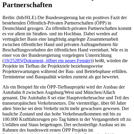
Partnerschaften
Berlin: (hib/HLE) Die Bundesregierung hat ein positives Fazit der
bestehenden Öffentlich-Privaten Partnerschaften (ÖPP) in
Deutschland gezogen. Zu öffentlich-privaten Partnerschaften kommt
es vor allem im Straßen- und im Hochbau. Dabei werden auf
vertraglicher Basis eine langfristig angelegte Zusammenarbeit
zwischen öffentlicher Hand und privaten Auftragnehmern für
Beschaffungsvorhaben der öffentlichen Hand vereinbart. Wie es in
einer von der Bundesregierung vorgelegten Unterrichtung
(
19/25285
(Dokument, öffnet ein neues Fenster)
) heißt, würden die
Projekte im Tiefbau die Projektziele beziehungsweise
Projekterwartungen während der Bau- und Betriebsphase erfüllen.
Termintreue und Bauqualität würden zumeist als gut bewertet.
Als ein Beispiel für ein ÖPP-Tiefbauprojekt wird der Ausbau der
Autobahn 8 zwischen Augsburg/West und München/Allach
genannt. Die Autobahn 8 sei eine Hauptverkehrsachse und Teil des
transeuropäischen Verkehrsnetzes. Die vierstreifige, über 60 Jahre
alten Strecke sei dem Verkehr nicht mehr gewachsen gewesen. Der
bauliche Zustand und das hohe Verkehrsaufkommen mit bis zu
100.000 Kraftfahrzeugen pro Tag hätten in der Vergangenheit oft zu
Unfällen und Staus beigetragen. Der sechsstreifige Ausbau sei im
Rahmen des bundesweit ersten ÖPP Projekts im