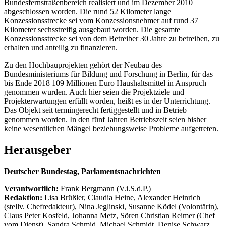
Bundesfernstraßenbereich realisiert und im Dezember 2010
abgeschlossen worden. Die rund 52 Kilometer lange
Konzessionsstrecke sei vom Konzessionsnehmer auf rund 37
Kilometer sechsstreifig ausgebaut worden. Die gesamte
Konzessionsstrecke sei von dem Betreiber 30 Jahre zu betreiben, zu
erhalten und anteilig zu finanzieren.
Zu den Hochbauprojekten gehört der Neubau des
Bundesministeriums für Bildung und Forschung in Berlin, für das
bis Ende 2018 109 Millionen Euro Haushaltsmittel in Anspruch
genommen wurden. Auch hier seien die Projektziele und
Projekterwartungen erfüllt worden, heißt es in der Unterrichtung.
Das Objekt seit termingerecht fertiggestellt und in Betrieb
genommen worden. In den fünf Jahren Betriebszeit seien bisher
keine wesentlichen Mängel beziehungsweise Probleme aufgetreten.
Herausgeber
Deutscher Bundestag, Parlamentsnachrichten
Verantwortlich:
Frank Bergmann (V.i.S.d.P.)
Redaktion:
Lisa Brüßler, Claudia Heine, Alexander Heinrich
(stellv. Chefredakteur), Nina Jeglinski,
Susanne Ködel (Volontärin),
Claus Peter Kosfeld, Johanna Metz, Sören Christian Reimer (Chef
vom Dienst), Sandra Schmid, Michael Schmidt, Denise Schwarz,