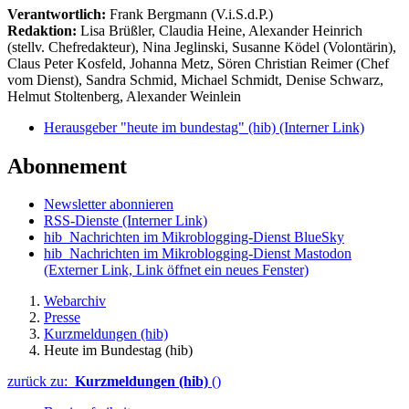
Verantwortlich:
Frank Bergmann (V.i.S.d.P.)
Redaktion:
Lisa Brüßler, Claudia Heine, Alexander Heinrich
(stellv. Chefredakteur), Nina Jeglinski,
Susanne Ködel (Volontärin),
Claus Peter Kosfeld, Johanna Metz, Sören Christian Reimer (Chef
vom Dienst), Sandra Schmid, Michael Schmidt, Denise Schwarz,
Helmut Stoltenberg, Alexander Weinlein
Herausgeber "heute im bundestag" (hib)
(Interner Link)
Abonnement
Newsletter abonnieren
RSS-Dienste
(Interner Link)
hib_Nachrichten im Mikroblogging-Dienst BlueSky
hib_Nachrichten im Mikroblogging-Dienst Mastodon
(Externer Link, Link öffnet ein neues Fenster)
Webarchiv
Presse
Kurzmeldungen (hib)
Heute im Bundestag (hib)
zurück zu:
Kurzmeldungen (hib)
()