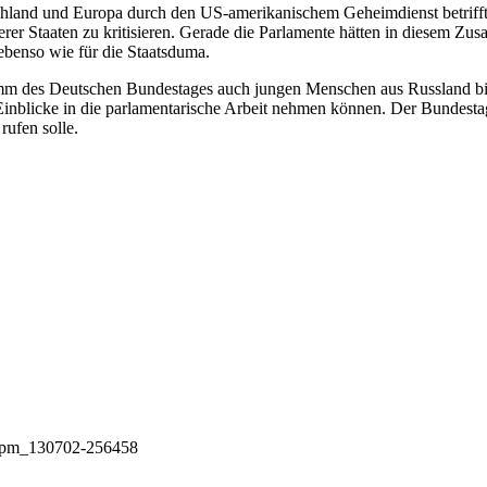
nd und Europa durch den US-amerikanischem Geheimdienst betrifft, wi
derer Staaten zu kritisieren. Gerade die Parlamente hätten in diesem
ebenso wie für die Staatsduma.
ramm des Deutschen Bundestages auch jungen Menschen aus Russland bi
nblicke in die parlamentarische Arbeit nehmen können. Der Bundestagsp
rufen solle.
13/pm_130702-256458