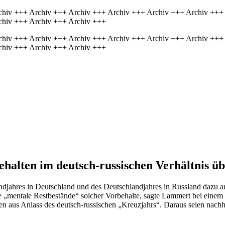
chiv +++ Archiv +++ Archiv +++ Archiv +++ Archiv +++ Archiv +++
chiv +++ Archiv +++ Archiv +++
chiv +++ Archiv +++ Archiv +++ Archiv +++ Archiv +++ Archiv +++
chiv +++ Archiv +++ Archiv +++
halten im deutsch-russischen Verhältnis ü
jahres in Deutschland und des Deutschlandjahres in Russland dazu auf
„mentale Restbestände“ solcher Vorbehalte, sagte Lammert bei einem 
en aus Anlass des deutsch-russischen „Kreuzjahrs“. Daraus seien nachha