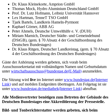
Dr. Klaus Kleinekorte, Amprion GmbH
Thomas Mock, Hydro Aluminium Deutschland GmbH
Prof. Dr. Lutz Hofmann, Leibniz Universität Hannover
Lex Hartman, TenneT TSO GmbH
Tjark Bartels, Landkreis Hameln-Pyrmont
Raphael Görner, ABB AG
Peter Ahmels, Deutsche Umwelthilfe e. V. (DUH)
Miriam Marnich, Deutscher Städte- und Gemeindebund
(DStGB), (gem. § 70 Absatz 4 der Geschäftsordnung des
Deutschen Bundestages)
Dr. Klaus Ritgen, Deutscher Landkreistag, (gem. § 70 Absatz
4 der Geschäftsordnung des Deutschen Bundestages)
Gäste der Anhörung werden gebeten, sich vorab beim
Ausschusssekretariat mit vollständigem Namen und Geburtsdatum
unter
wirtschaftsausschuss@bundestag.de
(E-Mail)
anzumelden.
Die Sitzung wird
live
im Internet unter
www.bundestag.de
(Interner
Link)
und auf mobilen Endgeräten übertragen. Am Folgetag ist sie
unter
www.bundestag.de/mediathek
(Interner Link)
abrufbar.
Alle Medienvertreter benötigen zum Betreten der Gebäude des
Deutschen Bundestages eine Akkreditierung der Pressestelle.
Bild- und Tonberichterstatter werden gebeten, sich beim