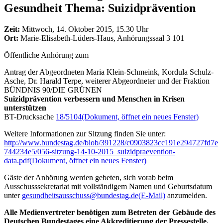
Gesundheit Thema: Suizidprävention
Zeit:
Mittwoch, 14. Oktober 2015, 15.30 Uhr
Ort:
Marie-Elisabeth-Lüders-Haus, Anhörungssaal 3 101
Öffentliche Anhörung zum
Antrag der Abgeordneten Maria Klein-Schmeink, Kordula Schulz-
Asche, Dr. Harald Terpe, weiterer Abgeordneter und der Fraktion
BÜNDNIS 90/DIE GRÜNEN
Suizidprävention verbessern und Menschen in Krisen
unterstützen
BT-Drucksache
18/5104
(Dokument, öffnet ein neues Fenster)
Weitere Informationen zur Sitzung finden Sie unter:
http://www.bundestag.de/blob/391228/c0903823cc191e294727fd7e
744234e5/056-sitzung-14-10-2015_suizidpraevention-
data.pdf
(Dokument, öffnet ein neues Fenster)
Gäste der Anhörung werden gebeten, sich vorab beim
Ausschusssekretariat mit vollständigem Namen und Geburtsdatum
unter
gesundheitsausschuss@bundestag.de
(E-Mail)
anzumelden.
Alle Medienvertreter benötigen zum Betreten der Gebäude des
Deutschen Bundestages eine Akkreditierung der Pressestelle.