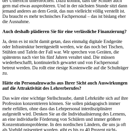
der Unterricht unterbrochen. Dazu kommt, dass die Schüler auch
gern mal etwas ausprobieren. Und in der nächsten Stunde sitzt dann
jemand anderes an dem Gerät, das nun vielleicht völlig verstellt ist.
Da braucht es mehr technisches Fachpersonal – das ist bislang eher
die Ausnahme.
Auch deshalb plädieren Sie für eine verlässliche Finanzierung?
Ja, denn es ist nicht damit getan, dass einmalig digitale Endgeräte
oder Infrastruktur bereitgestellt werden, wie das noch bei Tischen,
Stühlen und Tafeln der Fall war. Wir sprechen von Geräten, die
spätestens nach vier bis fünf Jahren veraltet sind. Die müssen
wiederbeschafft, kontinuierlich gewartet und von Fachpersonal
betreut werden. Da rollt eine riesige Kostenwelle auf die Schulträger
zu.
Hätte ein Personalzuwachs aus Ihrer Sicht auch Auswirkungen
auf die Attraktivität des Lehrerberufes?
Das wäre eine wichtige Stellschraube, damit Lehrkräfte sich auf ihre
Profession konzentrieren können. Sie sollen pädagogisch immer
mehr erfüllen, ohne dass das Lehrpersonal interdisziplinärer
aufgestellt wird. Denken Sie an die Individualisierung des Lernens,
an eine individuelle Förderung von Schülern und immer größere
Konzentrationsprobleme. In den nordischen Ländern, die uns ja oft
als Vorbild präsentiert wurden, gibt es bis zu 40 Prozent nicht-