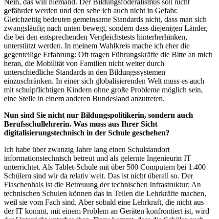
Nein, das will niemand. Der Bildungsföderalismus soll nicht
gefährdet werden und den sehe ich auch nicht in Gefahr.
Gleichzeitig bedeuten gemeinsame Standards nicht, dass man sich
zwangsläufig nach unten bewegt, sondern dass diejenigen Länder,
die bei den entsprechenden Vergleichstests hinterherhinken,
unterstützt werden. In meinem Wahlkreis mache ich eher die
gegenteilige Erfahrung: Oft tragen Führungskräfte die Bitte an mich
heran, die Mobilität von Familien nicht weiter durch
unterschiedliche Standards in den Bildungssystemen
einzuschränken. In einer sich globalisierenden Welt muss es auch
mit schulpflichtigen Kindern ohne große Probleme möglich sein,
eine Stelle in einem anderen Bundesland anzutreten.
Nun sind Sie nicht nur Bildungspolitikerin, sondern auch
Berufsschullehrerin. Was muss aus Ihrer Sicht
digitalisierungstechnisch in der Schule geschehen?
Ich habe über zwanzig Jahre lang einen Schulstandort
informationstechnisch betreut und als gelernte Ingenieurin IT
unterrichtet. Als Tablet-Schule mit über 500 Computern bei 1.400
Schülern sind wir da relativ weit. Das ist nicht überall so. Der
Flaschenhals ist die Betreuung der technischen Infrastruktur: An
technischen Schulen können das in Teilen die Lehrkräfte machen,
weil sie vom Fach sind. Aber sobald eine Lehrkraft, die nicht aus
der IT kommt, mit einem Problem an Geräten konfrontiert ist, wird