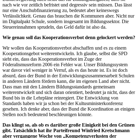
nach wie vor zeitlich befristet und degressiv sein müssen. Das lässt
nur eine Anschubfinanzierung zu, bedeutet aber keineswegs
Verlässlichkeit. Genau das brauchen die Kommunen aber. Nicht nur
im Digitalpakt Schule, sondern insgesamt im Bildungssektor. Die
Steuereinnahmen sprudeln, das Geld dafür ist also da.
Wie genau soll das Kooperationsverbot denn gelockert werden?
Wir wollen das Kooperationsverbot abschaffen und es zu einem
Kooperationsgebot weiterentwickeln. Ich glaube, selbst die SPD
sieht ein, dass das Kooperationsverbot im Zuge der
Föderalismusreform 2006 ein Fehler war. Unser Bildungssystem
war davor viel weniger in Verruf, als es das heute ist. Es ist doch
absurd, dass der Bund in der Entwicklungszusammenarbeit Schulen
in anderen Ländern fördern kann, die im eigenen Land aber nicht.
Dass man mit den Ländern Bildungsstandards gemeinsam
weiterentwickelt und sich daran orientiert, bedeutet ja nicht, dass der
Bund bis in die Lehrpläne reinregiert. Die Entwicklung von
Standards haben wir ja schon bei der Kultusministerkonferenz
gesehen. Ich denke aber, dass der Bund die Koordination an einigen
Stellen noch bedeutend beschleunigen könnte.
Das klingt so, als ob es darüber große Einigkeit bei den Grünen
gibt. Tatsächlich hat ihr Parteifreund Winfried Kretschmann
aber vergangene Woche von „Kompetenzverlusten der