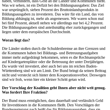
haben, verhindern, dass Geld an die Länder und Kommunen fließt.
Was wir sehen, ist ein Defizit bei den Bildungsausgaben: Das Ziel
war ursprünglich, sieben Prozent des Bruttoinlandsprodukts in
Bildungsausgaben zu investieren. Das wäre für ein Land, das von
Bildung abhängig ist, mehr als angemessen. Wir waren schon mal
bei fünf Prozent, aktuell stehen wir allerdings nur bei 4,2 Prozent.
Die Bildungsausgaben sind anteilsmäßig eher zurückgegangen und
liegen unter dem europäischen Durchschnitt.
Woran liegt das?
Die Länder stoßen durch die Schuldenbremse an ihre Grenzen und
die Kommunen haben bei Bildungs- und Betreuungsaufgaben
immer mehr aufgedrängt bekommen, seien es die Rechtsansprüche
auf Kindergartenplätze oder die Betreuung der unter Dreijährigen.
Da wurde viel investiert, aber auch bei uns im reichen Baden-
Württemberg sind wir am Limit. Der Bund bringt da seinen Beitrag
nicht und versteckt sich hinter dem Kooperationsverbot. Deswegen
sind wir froh, wenn hier ein kleiner Schritt getan wird.
Der Vorschlag der Koalition geht Ihnen aber nicht weit genug.
Was fordert Ihre Fraktion?
Der Bund muss ermöglichen, dass dauerhaft und verlässlich Geld
für Investitionen in die Kommunen fließt. Den Vorschlägen der
Bundesregierung nach heißt das für Bildungsausgaben, dass sie