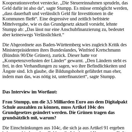
Kooperationsverbot verstecke. „Die Steuereinnahmen sprudeln, das
Geld dafür ist also da“, sagte Stumpp. Es müsse ermöglicht werden,
„dass dauerhaft und verlässlich Geld für Investitionen in die
Kommunen fließt“. Eine degressive und zeitlich befristete
Mittelvergabe, wie es das Grundgesetz aktuell vorsieht, lehnte
Stumpp ab: „Das lässt nur eine Anschubfinanzierung zu, bedeutet
aber keineswegs Verlässlichkeit.“
Die Abgeordnete aus Baden-Württemberg wies zugleich Kritik des
Ministerpräsidenten ihres Bundeslandes, Winfried Kretschmann
(Bündnis 90/Die Grünen), zurück. Dieser hatte vor
„Kompetenzverlusten der Länder“ gewarnt. „Den Ländern steht es
frei, in den Verhandlungen zu sagen, wo ihre Befindlichkeiten und
Ängste sind. Ich glaube, die Bildungshoheit gefährdet man eher,
indem man das, was nötig ist, unterfinanziert“, sagte Stumpp.
Das Interview im Wortlaut:
Frau Stumpp, um die 3,5 Milliarden Euro aus dem Digitalpakt
Schule auszahlen zu können, muss Artikel 104c des
Grundgesetzes geändert werden. Die Grünen tragen das
grundsätzlich mit, warum?
Die Einschränkungen aus 104c, die sich ja aus Artikel 91 ergeben