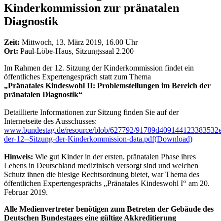
Kinderkommission zur pränatalen
Diagnostik
Zeit:
Mittwoch, 13. März 2019, 16.00 Uhr
Ort:
Paul-Löbe-Haus, Sitzungssaal 2.200
Im Rahmen der 12. Sitzung der Kinderkommission findet ein
öffentliches Expertengespräch statt zum Thema
„Pränatales Kindeswohl II: Problemstellungen im Bereich der
pränatalen Diagnostik“
Detaillierte Informationen zur Sitzung finden Sie auf der
Internetseite des Ausschusses:
www.bundestag.de/resource/blob/627792/91789d409144123383532e
der-12--Sitzung-der-Kinderkommission-data.pdf
(Download)
Hinweis:
Wie gut Kinder in der ersten, pränatalen Phase ihres
Lebens in Deutschland medizinisch versorgt sind und welchen
Schutz ihnen die hiesige Rechtsordnung bietet, war Thema des
öffentlichen Expertengesprächs „Pränatales Kindeswohl I“ am 20.
Februar 2019.
Alle Medienvertreter benötigen zum Betreten der Gebäude des
Deutschen Bundestages eine gültige Akkreditierung