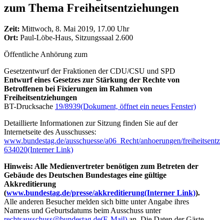
zum Thema Freiheitsentziehungen
Zeit:
Mittwoch, 8. Mai 2019, 17.00 Uhr
Ort:
Paul-Löbe-Haus, Sitzungssaal 2.600
Öffentliche Anhörung zum
Gesetzentwurf der Fraktionen der CDU/CSU und SPD
Entwurf eines Gesetzes zur Stärkung der Rechte von
Betroffenen bei Fixierungen im Rahmen von
Freiheitsentziehungen
BT-Drucksache
19/8939
(Dokument, öffnet ein neues Fenster)
Detaillierte Informationen zur Sitzung finden Sie auf der
Internetseite des Ausschusses:
www.bundestag.de/ausschuesse/a06_Recht/anhoerungen/freiheitsent
634020
(Interner Link)
Hinweis: Alle Medienvertreter benötigen zum Betreten der
Gebäude des Deutschen Bundestages eine gültige
Akkreditierung
(
www.bundestag.de/presse/akkreditierung
(Interner Link)
).
Alle anderen Besucher melden sich bitte unter Angabe ihres
Namens und Geburtsdatums beim Ausschuss unter
rechtsausschuss@bundestag.de
(E-Mail)
an. Die Daten der Gäste