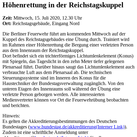
Höhenrettung in der Reichstagskuppel
Zeit:
Mittwoch, 15. Juli 2020, 12.30 Uhr
Ort:
Reichstagsgebäude, Eingang Nord
Die Berliner Feuerwehr führt am kommenden Mittwoch auf der
Kuppel des Reichstagsgebäudes eine Übung durch. Trainiert wird
im Rahmen einer Höhenrettung die Bergung einer verletzten Person
aus dem Innenraum der Reichstagskuppel.
Dort befindet sich ein trichterförmiges Lichtumlenkelement (Konus)
mit Spiegeln, das Tageslicht in den zehn Meter tiefer gelegenen
Plenarsaal führt. Darüber hinaus saugt das Lichtumlenkelement auch
verbrauchte Luft aus dem Plenarsaal ab. Die technischen
Steuerungssysteme sind im Inneren des Konus für die
Haustechniker der Bundestagsverwaltung zugänglich. Von den
unteren Etagen des Innenraums soll während der Übung eine
verletzte Person geborgen werden. Alle interessierten
Medienvertreter können vor Ort die Feuerwehrübung beobachten
und berichten.
Hinweis:
Es gelten die Akkreditierungsbestimmungen des Deutschen
Bundestages (
www.bundestag.de/akkreditierung
(Interner Link)
).
Zudem ist eine schriftliche Anmeldung unter