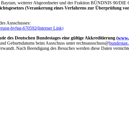
nan Bayram, weiterer Abgeordneter und der Fraktion BÜNDNIS 90/D
ichtsgesetzes (Verankerung eines Verfahrens zur Überprüfung v
e des Ausschusses:
derung-bvfgg-670592
(Interner Link)
de des Deutschen Bundestages eine gültige Akkreditierung (
www.b
 und Geburtsdatums beim Ausschuss unter rechtsausschuss@
bundestag
erwandt. Nach Beendigung des Besuches werden diese Daten vernichtet.