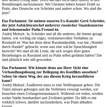
Bemühungen nachzulassen. Wir Ukrainer haben keinen Draht zu
Putin, aber Deutsche wie Schröder und andere schon. Wo sind die
jetzt?
Das Parlament: Sie meinen unseren Ex-Kanzler Gerd Schröder,
der jetzt Aufsichtsratschef mehrerer russischer Staatskonzerne
und bekennender Putin-Freund ist.
Andrij Melnyk: Ja, Schröder und all die anderen, die immer gesagt
haben, wie wichtig ein enges, vertrauensvollen Verhältnis zu
Russland ist. Was hat denn diese Russlandpolitik, was hat „Wandel
durch Handel“ gebracht, wenn nun eine solche Sprachlosigkeit
herrscht? Wo sind all die Leute, die sich wegen ihrer guten
Beziehungen zu Russland und zu Putin selbst gerühmt haben? Die
sind plötzlich sehr still geworden.
Das Parlament: Wie könnte denn aus Ihrer Sicht eine
Verhandlungslösung zur Beilegung des Konflikts aussehen?
Sehen Sie einen Weg, der aus diesem Krieg herausführen
kann?
Andrij Melnyk: Zuallererst muss es eine Waffenpause geben. Die
Toten müssen geborgen und die Verletzten versorgt werden, wir
brauchen einen Gefangenenaustausch. Während wir reden, werden
weiter Städte bombardiert und Zivilisten getötet. Da fällt es mir
wirklich schwer, darüber nachzudenken, was Putin abhalten
könnte.