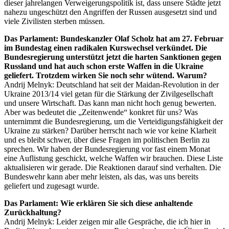
dieser jahrelangen Verweigerungspolitik ist, dass unsere Städte jetzt
nahezu ungeschützt den Angriffen der Russen ausgesetzt sind und
viele Zivilisten sterben müssen.
Das Parlament: Bundeskanzler Olaf Scholz hat am 27. Februar
im Bundestag einen radikalen Kurswechsel verkündet. Die
Bundesregierung unterstützt jetzt die harten Sanktionen gegen
Russland und hat auch schon erste Waffen in die Ukraine
geliefert. Trotzdem wirken Sie noch sehr wütend. Warum?
Andrij Melnyk: Deutschland hat seit der Maidan-Revolution in der
Ukraine 2013/14 viel getan für die Stärkung der Zivilgesellschaft
und unsere Wirtschaft. Das kann man nicht hoch genug bewerten.
Aber was bedeutet die „Zeitenwende“ konkret für uns? Was
unternimmt die Bundesregierung, um die Verteidigungsfähigkeit der
Ukraine zu stärken? Darüber herrscht nach wie vor keine Klarheit
und es bleibt schwer, über diese Fragen im politischen Berlin zu
sprechen. Wir haben der Bundesregierung vor fast einem Monat
eine Auflistung geschickt, welche Waffen wir brauchen. Diese Liste
aktualisieren wir gerade. Die Reaktionen darauf sind verhalten. Die
Bundeswehr kann aber mehr leisten, als das, was uns bereits
geliefert und zugesagt wurde.
Das Parlament: Wie erklären Sie sich diese anhaltende
Zurückhaltung?
Andrij Melnyk: Leider zeigen mir alle Gespräche, die ich hier in