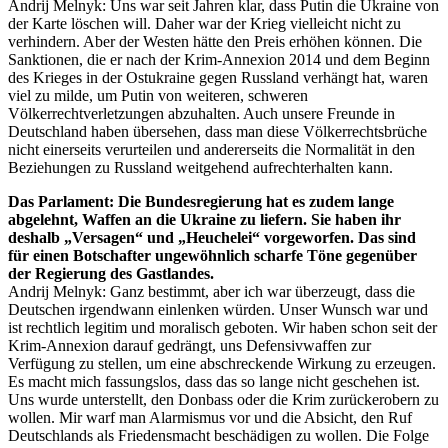
Andrij Melnyk: Uns war seit Jahren klar, dass Putin die Ukraine von
der Karte löschen will. Daher war der Krieg vielleicht nicht zu
verhindern. Aber der Westen hätte den Preis erhöhen können. Die
Sanktionen, die er nach der Krim-Annexion 2014 und dem Beginn
des Krieges in der Ostukraine gegen Russland verhängt hat, waren
viel zu milde, um Putin von weiteren, schweren
Völkerrechtverletzungen abzuhalten. Auch unsere Freunde in
Deutschland haben übersehen, dass man diese Völkerrechtsbrüche
nicht einerseits verurteilen und andererseits die Normalität in den
Beziehungen zu Russland weitgehend aufrechterhalten kann.
Das Parlament: Die Bundesregierung hat es zudem lange
abgelehnt, Waffen an die Ukraine zu liefern. Sie haben ihr
deshalb „Versagen“ und „Heuchelei“ vorgeworfen. Das sind
für einen Botschafter ungewöhnlich scharfe Töne gegenüber
der Regierung des Gastlandes.
Andrij Melnyk: Ganz bestimmt, aber ich war überzeugt, dass die
Deutschen irgendwann einlenken würden. Unser Wunsch war und
ist rechtlich legitim und moralisch geboten. Wir haben schon seit der
Krim-Annexion darauf gedrängt, uns Defensivwaffen zur
Verfügung zu stellen, um eine abschreckende Wirkung zu erzeugen.
Es macht mich fassungslos, dass das so lange nicht geschehen ist.
Uns wurde unterstellt, den Donbass oder die Krim zurückerobern zu
wollen. Mir warf man Alarmismus vor und die Absicht, den Ruf
Deutschlands als Friedensmacht beschädigen zu wollen. Die Folge