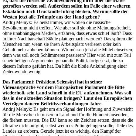
ist, dass die russische Zivilbevölkerung nicht über die Maße
getroffen werden soll. Außerdem sollen im Falle einer weiteren
Eskalation noch Druckmittel übrig bleiben. Warum sollte der
Westen jetzt alle Trümpfe aus der Hand geben?
Andrij Melnyk: Es heißt immer, wir wollen die russische
Bevölkerung nicht treffen. Wie aber soll sie ohne Meinungsfreiheit,
ohne unabhängigen Medien, erfahren, dass etwas schief läuft? Dass
in ihrer Nachbarschaft Städte platt gemacht werden? Das spüren die
Menschen nur, wenn sie ihren Arbeitsplatz verlieren oder kein
Gehalt mehr abheben können. Wir müssen jetzt alle Mittel einsetzen,
denn was soll noch Schlimmeres passieren? Hier wird mit zum Teil
scheinheiligen Argumenten genau die Politik fortgesetzt, die zu
diesem Inferno geführt hat. Da hilft die bloße Ankündigung einer
Zeitenwende wenig.
Das Parlament: Präsident Selenskyi hat in seiner
Videoansprache vor dem Europäischen Parlament die Bitte
wiederholt, sein Land schnell in die EU aufzunehmen. Was soll
das in der aktuellen Situation bringen? Laut den Europäischen
Verträgen dauern Beitrittsverhandlungen Jahre.
Andrij Melnyk: Es geht um ein Signal der Hoffnung und Zuversicht
für die Menschen in unserem Land und für die Hunderttausenden,
die fliehen mussten. Die EU kann so ein Zeichen setzen, dass sie die
Ukraine nicht aufgibt, selbst wenn es Putin gelingen sollte, Teile des
Landes zu erobern. Gerade jetzt ist es wichtig, den Kampf der