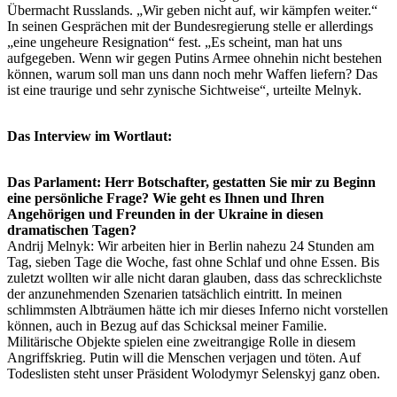
Übermacht Russlands. „Wir geben nicht auf, wir kämpfen weiter.“
In seinen Gesprächen mit der Bundesregierung stelle er allerdings
„eine ungeheure Resignation“ fest. „Es scheint, man hat uns
aufgegeben. Wenn wir gegen Putins Armee ohnehin nicht bestehen
können, warum soll man uns dann noch mehr Waffen liefern? Das
ist eine traurige und sehr zynische Sichtweise“, urteilte Melnyk.
Das Interview im Wortlaut:
Das Parlament: Herr Botschafter, gestatten Sie mir zu Beginn
eine persönliche Frage? Wie geht es Ihnen und Ihren
Angehörigen und Freunden in der Ukraine in diesen
dramatischen Tagen?
Andrij Melnyk: Wir arbeiten hier in Berlin nahezu 24 Stunden am
Tag, sieben Tage die Woche, fast ohne Schlaf und ohne Essen. Bis
zuletzt wollten wir alle nicht daran glauben, dass das schrecklichste
der anzunehmenden Szenarien tatsächlich eintritt. In meinen
schlimmsten Albträumen hätte ich mir dieses Inferno nicht vorstellen
können, auch in Bezug auf das Schicksal meiner Familie.
Militärische Objekte spielen eine zweitrangige Rolle in diesem
Angriffskrieg. Putin will die Menschen verjagen und töten. Auf
Todeslisten steht unser Präsident Wolodymyr Selenskyj ganz oben.