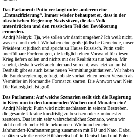
Das Parlament: Putin verlangt unter anderem eine
„Entnazifizierung“. Immer wieder behauptet er, dass in der
ukrainischen Regierung Nazis sitzen, die das Volk
unterdrücken und den russischen Teil der Bevölkerung
ermorden.
Andrij Melnyk: Tja, wie sollen wir damit umgehen? Ich weiß nicht,
was er damit meint. Wir haben eine große jüdische Gemeinde, unser
Präsident ist jüdisch und spricht zu Hause Russisch. Putin stellt
unerfüllbare Forderungen, die lediglich einen Vorwand für diesen
Krieg liefern sollen und nichts mit der Realität zu tun haben. Mir
scheint, deshalb weiß auch niemand so recht, was jetzt zu tun ist.
Deshalb gibt es auch keine neuen Vermittlungsinitiativen. Wir haben
die Bundesregierung gefragt, ob sie vorhat, einen neuen Versuch als
Vermittler im Normandie-Format zu starten. Die Antwort war: Nein.
Die Ratlosigkeit ist groß.
Das Parlament: Auf welche Szenarien stellt sich die Regierung
in Kiew nun in den kommenden Wochen und Monaten ein?
Andrij Melnyk: Putin wird nicht nachlassen in seinem Bestreben,
die gesamte Ukraine kurzfristig zu besetzen oder zumindest zu
zerstören. Das ist ein sehr wahrscheinliches Szenario, wenn wir
nicht endlich mehr Hilfe bekommen. Wir brauchen eine
Jahrhundert-Kraftanstrengung zusammen mit EU und Nato. Dabei
schätzen wir die große Hilfsbereitschaft in Deutschland und Polen