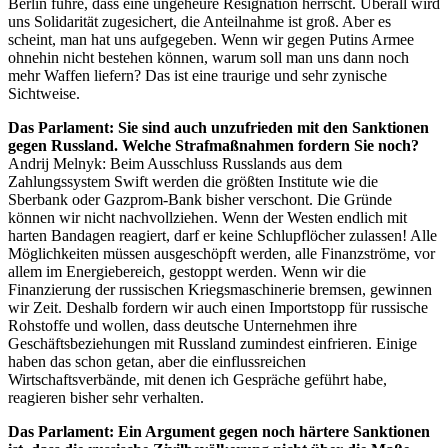
Berlin führe, dass eine ungeheure Resignation herrscht. Überall wird
uns Solidarität zugesichert, die Anteilnahme ist groß. Aber es
scheint, man hat uns aufgegeben. Wenn wir gegen Putins Armee
ohnehin nicht bestehen können, warum soll man uns dann noch
mehr Waffen liefern? Das ist eine traurige und sehr zynische
Sichtweise.
Das Parlament: Sie sind auch unzufrieden mit den Sanktionen
gegen Russland. Welche Strafmaßnahmen fordern Sie noch?
Andrij Melnyk: Beim Ausschluss Russlands aus dem
Zahlungssystem Swift werden die größten Institute wie die
Sberbank oder Gazprom-Bank bisher verschont. Die Gründe
können wir nicht nachvollziehen. Wenn der Westen endlich mit
harten Bandagen reagiert, darf er keine Schlupflöcher zulassen! Alle
Möglichkeiten müssen ausgeschöpft werden, alle Finanzströme, vor
allem im Energiebereich, gestoppt werden. Wenn wir die
Finanzierung der russischen Kriegsmaschinerie bremsen, gewinnen
wir Zeit. Deshalb fordern wir auch einen Importstopp für russische
Rohstoffe und wollen, dass deutsche Unternehmen ihre
Geschäftsbeziehungen mit Russland zumindest einfrieren. Einige
haben das schon getan, aber die einflussreichen
Wirtschaftsverbände, mit denen ich Gespräche geführt habe,
reagieren bisher sehr verhalten.
Das Parlament: Ein Argument gegen noch härtere Sanktionen