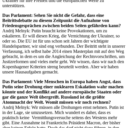
Ukrainer für ihre Freiheit und die europäischen Werte zu
unterstützen.
Das Parlament: Sehen Sie nicht die Gefahr, dass eine
Beitrittsdebatte zu diesem Zeitpunkt die Aufnahme von
Friedensgesprächen zwischen beiden Seiten gefährden kann?
Andrij Melnyk: Putin braucht keine Provokationen, um zu
eskalieren. Er will diesen Krieg, die Vernichtung der Ukrainer, so
oder so. Die EU ist für uns schon seit Jahren der wichtigste
Handelspartner, wir sind eng verbunden. Der Beitritt steht in unserer
Verfassung, ich selbst habe 2014 einen Masterplan mit auf den Weg
gebracht, in dem es um die Angleichung der Rechtsvorschriften, um
Justizreformen und vieles mehr geht. Wir wissen, dass wir nach den
Kopenhagener Kriterien streng beurteilt werden. Aber wir haben
unsere Hausaufgaben gemacht.
Das Parlament: Viele Menschen in Europa haben Angst, dass
Putin seine Drohung einer nuklearen Eskalation wahr machen
könnte und der Konflikt auf andere europäische Staaten oder
gar die ganze Welt übergreift. Russland ist die größte
Atommacht der Welt. Womit müssen wir noch rechnen?
Andrij Melnyk: Wir müssen alle Drohungen ernst nehmen. Putin ist
in der Lage, sie umzusetzen. Mich wundert es daher, dass es
praktisch keine Vermittlungsversuche seitens des Westens mehr
gibt. Eine Ausnahme ist Frankreichs Präsident Macron, der bisher
aber keinen Erfolg hatte. Doch das darf nicht dazu führen, in den