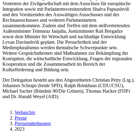
Vertretern der Zivilgesellschaft mit dem Ausschuss für europäische
Integration sowie mit Parlamentsvorsitzendem Shalva Papuashvili
und den Vorsitzenden des Auswärtigen Ausschusses und des
Rechtsausschusses und weiteren Parlamentariern
zusammenkommen. Zudem sind Treffen mit dem stellvertretenden
Außenminister Teimuraz Janjalia, Justizminister Rati Bregadze
sowie dem Minister für Wirtschaft und nachhaltige Entwicklung
Levan Davitashvili geplant. Die Pressefreiheit und der
Medienpluralismus werden thematische Schwerpunkte sein.
Weitere Gesprächsthemen sind Maßnahmen zur Bekämpfung der
Korruption, die wirtschaftliche Entwicklung, Fragen der regionalen
Kooperation und die Zusammenarbeit im Bereich der
Kulturförderung und Bildung sein.
Der Delegation besteht aus den Abgeordneten Christian Petry (Ltg.),
Johannes Schraps (beide SPD), Ralph Brinkhaus (CDU/CSU),
Michael Sacher (Bündnis 90/Die Grünen), Thomas Hacker (FDP)
und Dr. Harald Weyel (AfD).
Webarchiv
Presse
Pressemitteilungen
2023