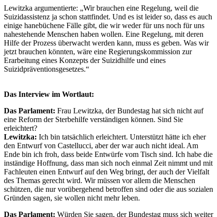
Lewitzka argumentierte: „Wir brauchen eine Regelung, weil die
Suizidassistenz ja schon stattfindet. Und es ist leider so, dass es auch
einige hanebüchene Fälle gibt, die wir weder für uns noch für uns
nahestehende Menschen haben wollen. Eine Regelung, mit deren
Hilfe der Prozess überwacht werden kann, muss es geben. Was wir
jetzt brauchen könnten, wäre eine Regierungskommission zur
Erarbeitung eines Konzepts der Suizidhilfe und eines
Suizidpräventionsgesetzes.“
Das Interview im Wortlaut:
Das Parlament:
Frau Lewitzka, der Bundestag hat sich nicht auf
eine Reform der Sterbehilfe verständigen können. Sind Sie
erleichtert?
Lewitzka:
Ich bin tatsächlich erleichtert. Unterstützt hätte ich eher
den Entwurf von Castellucci, aber der war auch nicht ideal. Am
Ende bin ich froh, dass beide Entwürfe vom Tisch sind. Ich habe die
inständige Hoffnung, dass man sich noch einmal Zeit nimmt und mit
Fachleuten einen Entwurf auf den Weg bringt, der auch der Vielfalt
des Themas gerecht wird. Wir müssen vor allem die Menschen
schützen, die nur vorübergehend betroffen sind oder die aus sozialen
Gründen sagen, sie wollen nicht mehr leben.
Das Parlament:
Würden Sie sagen, der Bundestag muss sich weiter