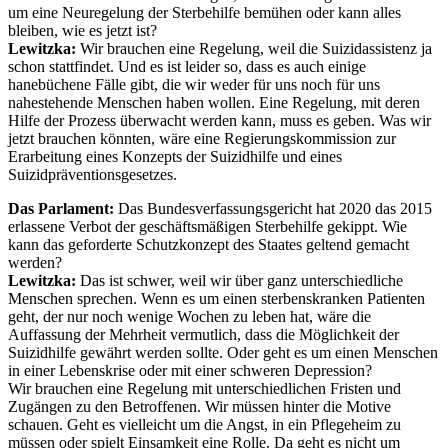
um eine Neuregelung der Sterbehilfe bemühen oder kann alles
bleiben, wie es jetzt ist?
Lewitzka:
Wir brauchen eine Regelung, weil die Suizidassistenz ja
schon stattfindet. Und es ist leider so, dass es auch einige
hanebüchene Fälle gibt, die wir weder für uns noch für uns
nahestehende Menschen haben wollen. Eine Regelung, mit deren
Hilfe der Prozess überwacht werden kann, muss es geben. Was wir
jetzt brauchen könnten, wäre eine Regierungskommission zur
Erarbeitung eines Konzepts der Suizidhilfe und eines
Suizidpräventionsgesetzes.
Das Parlament:
Das Bundesverfassungsgericht hat 2020 das 2015
erlassene Verbot der geschäftsmäßigen Sterbehilfe gekippt. Wie
kann das geforderte Schutzkonzept des Staates geltend gemacht
werden?
Lewitzka:
Das ist schwer, weil wir über ganz unterschiedliche
Menschen sprechen. Wenn es um einen sterbenskranken Patienten
geht, der nur noch wenige Wochen zu leben hat, wäre die
Auffassung der Mehrheit vermutlich, dass die Möglichkeit der
Suizidhilfe gewährt werden sollte. Oder geht es um einen Menschen
in einer Lebenskrise oder mit einer schweren Depression?
Wir brauchen eine Regelung mit unterschiedlichen Fristen und
Zugängen zu den Betroffenen. Wir müssen hinter die Motive
schauen. Geht es vielleicht um die Angst, in ein Pflegeheim zu
müssen oder spielt Einsamkeit eine Rolle. Da geht es nicht um