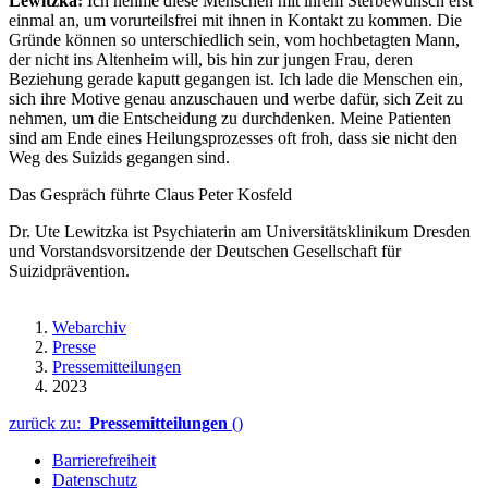
Lewitzka:
Ich nehme diese Menschen mit ihrem Sterbewunsch erst
einmal an, um vorurteilsfrei mit ihnen in Kontakt zu kommen. Die
Gründe können so unterschiedlich sein, vom hochbetagten Mann,
der nicht ins Altenheim will, bis hin zur jungen Frau, deren
Beziehung gerade kaputt gegangen ist. Ich lade die Menschen ein,
sich ihre Motive genau anzuschauen und werbe dafür, sich Zeit zu
nehmen, um die Entscheidung zu durchdenken. Meine Patienten
sind am Ende eines Heilungsprozesses oft froh, dass sie nicht den
Weg des Suizids gegangen sind.
Das Gespräch führte Claus Peter Kosfeld
Dr. Ute Lewitzka ist Psychiaterin am Universitätsklinikum Dresden
und Vorstandsvorsitzende der Deutschen Gesellschaft für
Suizidprävention.
Webarchiv
Presse
Pressemitteilungen
2023
zurück zu:
Pressemitteilungen
()
Barrierefreiheit
Datenschutz