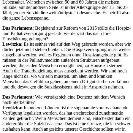
Lebensalter. Wir sehen zwischen 50 und 60 Jahren die meisten
Suizide, auf der anderen Seite ist in der Altersgruppe der 15- bis 25-
Jährigen der Suizid die zweithäufigste Todesursache. Es betrifft also
die ganze Lebensspanne.
Das Parlament:
Begleitend zur Reform von 2015 sollte die Hospiz-
und Palliativversorgung gestärkt werden, ist das nach Ihrer
Einschätzung gelungen?
Lewitzka:
Es ist seither viel auf den Weg gebracht worden, aber wir
dürfen jetzt nicht stehen bleiben. Die Hospizversorgung muss weiter
ausgebaut werden, weil es Regionen ohne Hospizangebote gibt. Es
müssen in der Palliativmedizin außerdem Strukturen aufgebaut
werden, die es den Menschen ermöglichen, zu Hause zu sterben.
Auch die Trauerbegleitung muss ausgebaut werden. Wir sind noch
lange nicht da, wo wir sein müssten, um alten und kranken
Menschen das Gefühl zu geben, an einem Ort gut sterben zu können
und die deswegen die Suizidassistenz nicht in Anspruch nehmen.
Das Parlament:
Wie verträgt sich eine Demenz mit dem Wunsch
nach Sterbehilfe?
Lewitzka:
In anderen Ländern ist die sogenannte vorausschauende
Verfügung legalisiert worden, das hat erschreckend zunehmende
Zahlen gebracht. Wenn Menschen dement sind, entscheidet dann ein
anderer über die Suizidassistenz. Das ist eine Grenze, die ich schwer
aushalten kann. Auch angesichts unserer Geschichte sollten wir in