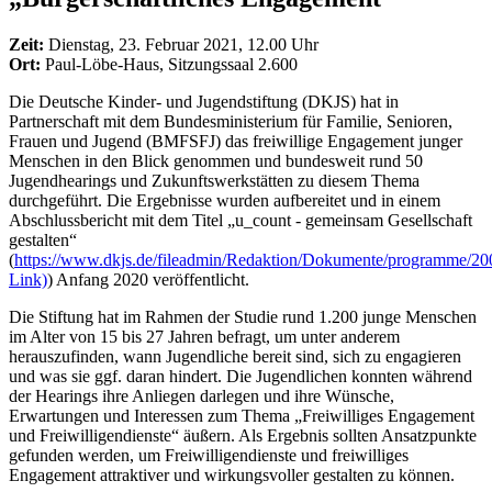
Zeit:
Dienstag, 23. Februar 2021, 12.00 Uhr
Ort:
Paul-Löbe-Haus, Sitzungssaal 2.600
Die Deutsche Kinder- und Jugendstiftung (DKJS) hat in
Partnerschaft mit dem Bundesministerium für Familie, Senioren,
Frauen und Jugend (BMFSFJ) das freiwillige Engagement junger
Menschen in den Blick genommen und bundesweit rund 50
Jugendhearings und Zukunftswerkstätten zu diesem Thema
durchgeführt. Die Ergebnisse wurden aufbereitet und in einem
Abschlussbericht mit dem Titel „u_count - gemeinsam Gesellschaft
gestalten“
(
https://www.dkjs.de/fileadmin/Redaktion/Dokumente/programme/2
Link)
) Anfang 2020 veröffentlicht.
Die Stiftung hat im Rahmen der Studie rund 1.200 junge Menschen
im Alter von 15 bis 27 Jahren befragt, um unter anderem
herauszufinden, wann Jugendliche bereit sind, sich zu engagieren
und was sie ggf. daran hindert. Die Jugendlichen konnten während
der Hearings ihre Anliegen darlegen und ihre Wünsche,
Erwartungen und Interessen zum Thema „Freiwilliges Engagement
und Freiwilligendienste“ äußern. Als Ergebnis sollten Ansatzpunkte
gefunden werden, um Freiwilligendienste und freiwilliges
Engagement attraktiver und wirkungsvoller gestalten zu können.