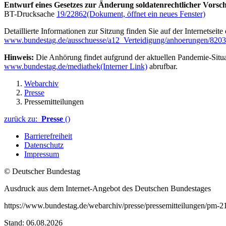
Entwurf eines Gesetzes zur Änderung soldatenrechtlicher Vorsch
BT-Drucksache
19/22862
(Dokument, öffnet ein neues Fenster)
Detaillierte Informationen zur Sitzung finden Sie auf der Internetseit
www.bundestag.de/ausschuesse/a12_Verteidigung/anhoerungen/820
Hinweis:
Die Anhörung findet aufgrund der aktuellen Pandemie-Situat
www.bundestag.de/mediathek
(Interner Link)
abrufbar.
Webarchiv
Presse
Pressemitteilungen
zurück zu:
Presse
()
Barrierefreiheit
Datenschutz
Impressum
© Deutscher Bundestag
Ausdruck aus dem Internet-Angebot des Deutschen Bundestages
https://www.bundestag.de/webarchiv/presse/pressemitteilungen/pm-
Stand: 06.08.2026