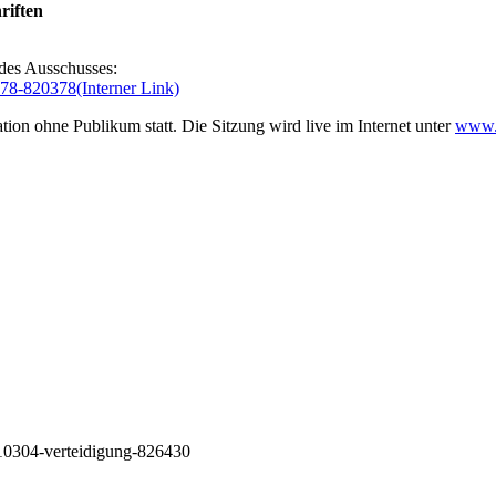
riften
e des Ausschusses:
378-820378
(Interner Link)
ion ohne Publikum statt. Die Sitzung wird live im Internet unter
www.
210304-verteidigung-826430