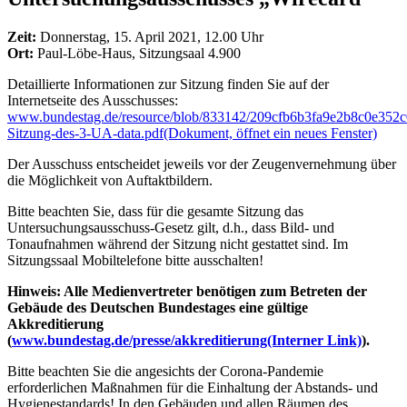
Zeit:
Donnerstag, 15. April 2021, 12.00 Uhr
Ort:
Paul-Löbe-Haus, Sitzungsaal 4.900
Detaillierte Informationen zur Sitzung finden Sie auf der
Internetseite des Ausschusses:
www.bundestag.de/resource/blob/833142/209cfb6b3fa9e2b8c0e352
Sitzung-des-3-UA-data.pdf
(Dokument, öffnet ein neues Fenster)
Der Ausschuss entscheidet jeweils vor der Zeugenvernehmung über
die Möglichkeit von Auftaktbildern.
Bitte beachten Sie, dass für die gesamte Sitzung das
Untersuchungsausschuss-Gesetz gilt, d.h., dass Bild- und
Tonaufnahmen während der Sitzung nicht gestattet sind. Im
Sitzungssaal Mobiltelefone bitte ausschalten!
Hinweis: Alle Medienvertreter benötigen zum Betreten der
Gebäude des Deutschen Bundestages eine gültige
Akkreditierung
(
www.bundestag.de/presse/akkreditierung
(Interner Link)
).
Bitte beachten Sie die angesichts der Corona-Pandemie
erforderlichen Maßnahmen für die Einhaltung der Abstands- und
Hygienestandards! In den Gebäuden und allen Räumen des