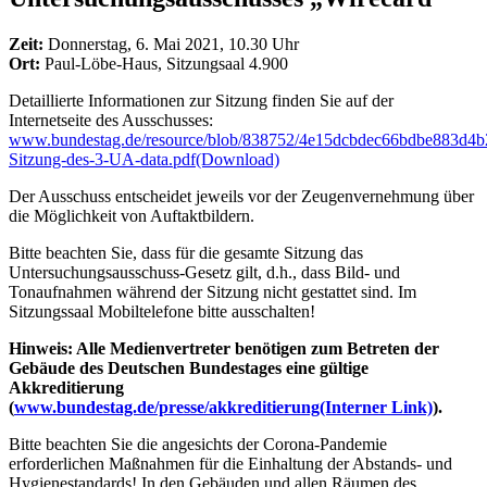
Zeit:
Donnerstag, 6. Mai 2021, 10.30 Uhr
Ort:
Paul-Löbe-Haus, Sitzungsaal 4.900
Detaillierte Informationen zur Sitzung finden Sie auf der
Internetseite des Ausschusses:
www.bundestag.de/resource/blob/838752/4e15dcbdec66bdbe883d4b
Sitzung-des-3-UA-data.pdf
(Download)
Der Ausschuss entscheidet jeweils vor der Zeugenvernehmung über
die Möglichkeit von Auftaktbildern.
Bitte beachten Sie, dass für die gesamte Sitzung das
Untersuchungsausschuss-Gesetz gilt, d.h., dass Bild- und
Tonaufnahmen während der Sitzung nicht gestattet sind. Im
Sitzungssaal Mobiltelefone bitte ausschalten!
Hinweis: Alle Medienvertreter benötigen zum Betreten der
Gebäude des Deutschen Bundestages eine gültige
Akkreditierung
(
www.bundestag.de/presse/akkreditierung
(Interner Link)
).
Bitte beachten Sie die angesichts der Corona-Pandemie
erforderlichen Maßnahmen für die Einhaltung der Abstands- und
Hygienestandards! In den Gebäuden und allen Räumen des