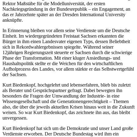
Rektor Maßstäbe für die Modelluniversität, der ersten
Nachkriegsgründung in der Bundesrepublik – ein Engagement, an
das er Jahrzehnte später an der Dresden International University
anknüpfte.
In Erinnerung bleiben vor allem seine Verdienste um die Deutsche
Einheit. Im wiedergegründeten Freistaat Sachsen erkannten die
Bürger in ihm einen Landesvater eigenen Typs, dessen Beliebtheit
sich in Rekordwahlergebnissen spiegelte. Während seiner
12jährigen Regierungszeit steuerte er Sachsen durch die schwierige
Phase der Transformation. Mit einer kluger Ansiedlungs- und
Haushaltspolitik stellte er die Weichen für den wirtschaftlichen
Aufholprozess des Landes, vor allem stärkte er das Selbstwertgefühl
der Sachsen.
Kurt Biedenkopf, hochgelehrt und lebenserfahren, blieb bis zuletzt
als Berater und Gesprächspartner gefragt. Dabei bewegten ihn
besonders die Fragen der Umwandlung der Industrie- in eine
Wissensgesellschaft und die Generationengerechtigkeit – Themen
also, die über die jeweils aktuellen Krisen hinaus weit in die Zukunft
weisen. So war Kurt Biedenkopf, das zeichnete ihn aus, das bleibt
unvergessen.
Kurt Biedenkopf hat sich um die Demokratie und unser Land große
Verdienste erworben. Der Deutsche Bundestag wird ihm ein