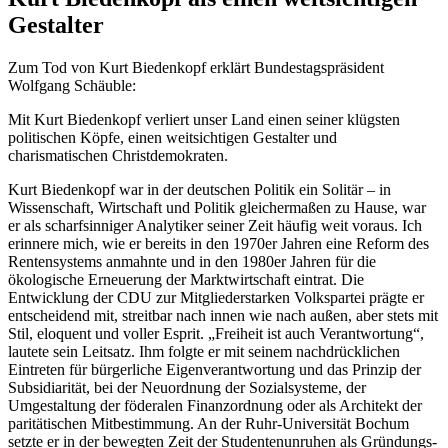
Gestalter
Zum Tod von Kurt Biedenkopf erklärt Bundestagspräsident
Wolfgang Schäuble:
Mit Kurt Biedenkopf verliert unser Land einen seiner klügsten
politischen Köpfe, einen weitsichtigen Gestalter und
charismatischen Christdemokraten.
Kurt Biedenkopf war in der deutschen Politik ein Solitär – in
Wissenschaft, Wirtschaft und Politik gleichermaßen zu Hause, war
er als scharfsinniger Analytiker seiner Zeit häufig weit voraus. Ich
erinnere mich, wie er bereits in den 1970er Jahren eine Reform des
Rentensystems anmahnte und in den 1980er Jahren für die
ökologische Erneuerung der Marktwirtschaft eintrat. Die
Entwicklung der CDU zur Mitgliederstarken Volkspartei prägte er
entscheidend mit, streitbar nach innen wie nach außen, aber stets mit
Stil, eloquent und voller Esprit. „Freiheit ist auch Verantwortung“,
lautete sein Leitsatz. Ihm folgte er mit seinem nachdrücklichen
Eintreten für bürgerliche Eigenverantwortung und das Prinzip der
Subsidiarität, bei der Neuordnung der Sozialsysteme, der
Umgestaltung der föderalen Finanzordnung oder als Architekt der
paritätischen Mitbestimmung. An der Ruhr-Universität Bochum
setzte er in der bewegten Zeit der Studentenunruhen als Gründungs-