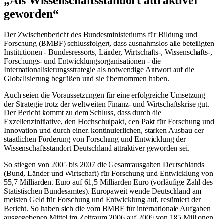
„Als Wissenschaftsstandort attraktiver
geworden“
Der Zwischenbericht des Bundesministeriums für Bildung und
Forschung (BMBF) schlussfolgert, dass ausnahmslos alle beteiligten
Institutionen - Bundesressorts, Länder, Wirtschafts-, Wissenschafts-,
Forschungs- und Entwicklungsorganisationen - die
Internationalisierungsstrategie als notwendige Antwort auf die
Globalisierung begrüßen und sie übernommen haben.
Auch seien die Voraussetzungen für eine erfolgreiche Umsetzung
der Strategie trotz der weltweiten Finanz- und Wirtschaftskrise gut.
Der Bericht kommt zu dem Schluss, dass durch die
Exzellenzinitiative, den Hochschulpakt, den Pakt für Forschung und
Innovation und durch einen kontinuierlichen, starken Ausbau der
staatlichen Förderung von Forschung und Entwicklung der
Wissenschaftsstandort Deutschland attraktiver geworden sei.
So stiegen von 2005 bis 2007 die Gesamtausgaben Deutschlands
(Bund, Länder und Wirtschaft) für Forschung und Entwicklung von
55,7 Milliarden. Euro auf 61,5 Milliarden Euro (vorläufige Zahl des
Statistischen Bundesamtes). Europaweit wende Deutschland am
meisten Geld für Forschung und Entwicklung auf, resümiert der
Bericht. So haben sich die vom BMBF für internationale Aufgaben
ausgegebenen Mittel im Zeitraum 2006 auf 2009 von 185 Millionen