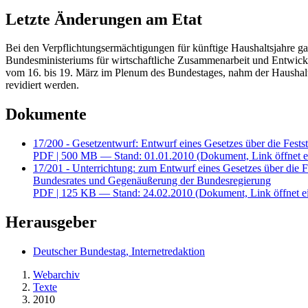
Letzte Änderungen am Etat
Bei den Verpflichtungsermächtigungen für künftige Haushaltsjahre ga
Bundesministeriums für wirtschaftliche Zusammenarbeit und Entwicklu
vom 16. bis 19. März im Plenum des Bundestages, nahm der Haushalt
revidiert werden.
Dokumente
17/200 - Gesetzentwurf: Entwurf eines Gesetzes über die Fests
PDF
| 500 MB — Stand: 01.01.2010
(Dokument, Link öffnet e
17/201 - Unterrichtung: zum Entwurf eines Gesetzes über die F
Bundesrates und Gegenäußerung der Bundesregierung
PDF
| 125 KB — Stand: 24.02.2010
(Dokument, Link öffnet e
Herausgeber
Deutscher Bundestag, Internetredaktion
Webarchiv
Texte
2010