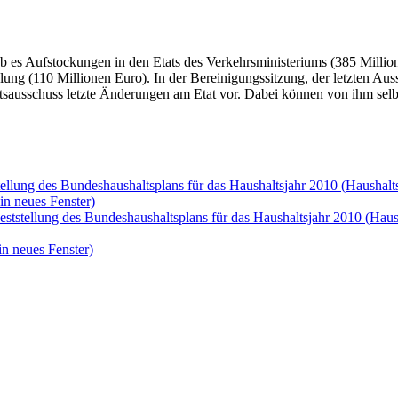
b es Aufstockungen in den Etats des Verkehrsministeriums (385 Millio
ng (110 Millionen Euro). In der Bereinigungssitzung, der letzten Auss
sausschuss letzte Änderungen am Etat vor. Dabei können von ihm selbs
tellung des Bundeshaushaltsplans für das Haushaltsjahr 2010 (Haushalt
in neues Fenster)
eststellung des Bundeshaushaltsplans für das Haushaltsjahr 2010 (Hau
in neues Fenster)