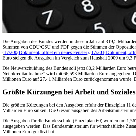
Die Ausgaben des Bundes werden in diesem Jahr auf 319,5 Milliarden
Stimmen von CDU/CSU und FDP gegen die Stimmen der Oppositionsfra
(
17/200
(Dokument, öffnet ein neues Fenster)
,
17/201
(Dokument, öffn
Euro steigen die Ausgaben im Vergleich zum Haushalt 2009 um 9,3 P
Die Neuverschuldung des Bundes soll jetzt 80,2 Milliarden Euro bet
Nettokreditaufnahme“ wird mit 66,593 Milliarden Euro angegeben. D
Millionen Euro auf 27,41 Milliarden Euro zurückgenommen wurde. Di
Größte Kürzungen bei Arbeit und Soziales
Die größten Kürzungen bei den Ausgaben erfuhr der Einzelplan 11 des
Milliarden Euro sinken. Die Gesamtausgaben des Arbeitsministeriums
Die Ausgaben für die Bundesschuld (Einzelplan 60) wurden um 1,567 M
ausgegeben werden. Das Bundesministerium für wirtschaftliche Zusa
Millionen Euro gekürzt hat.