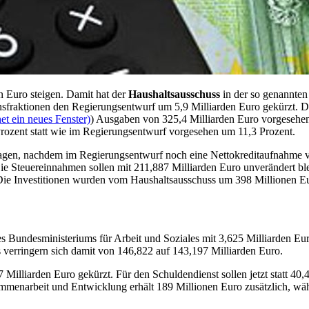
 Euro steigen. Damit hat der
Haushaltsausschuss
in der so genannten
ktionen den Regierungsentwurf um 5,9 Milliarden Euro gekürzt. Die 
et ein neues Fenster)
) Ausgaben von 325,4 Milliarden Euro vorgesehen
rozent statt wie im Regierungsentwurf vorgesehen um 11,3 Prozent.
ragen, nachdem im Regierungsentwurf noch eine Nettokreditaufnahme vo
ie Steuereinnahmen sollen mit 211,887 Milliarden Euro unverändert b
e Investitionen wurden vom Haushaltsausschuss um 398 Millionen Euro
 Bundesministeriums für Arbeit und Soziales mit 3,625 Milliarden Euro
 verringern sich damit von 146,822 auf 143,197 Milliarden Euro.
illiarden Euro gekürzt. Für den Schuldendienst sollen jetzt statt 40
mmenarbeit und Entwicklung erhält 189 Millionen Euro zusätzlich, wä