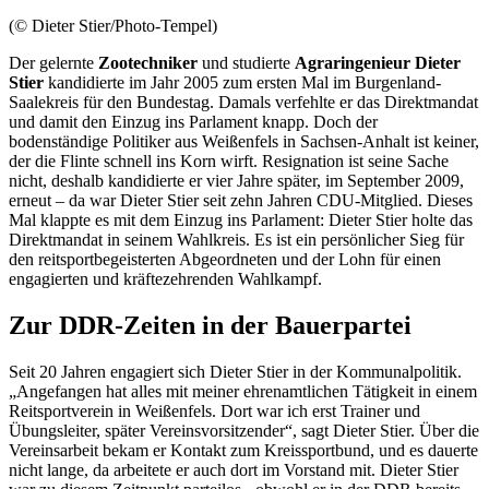
(© Dieter Stier/Photo-Tempel)
Der gelernte
Zootechniker
und studierte
Agraringenieur Dieter
Stier
kandidierte im Jahr 2005 zum ersten Mal im Burgenland-
Saalekreis für den Bundestag. Damals verfehlte er das Direktmandat
und damit den Einzug ins Parlament knapp. Doch der
bodenständige Politiker aus Weißenfels in Sachsen-Anhalt ist keiner,
der die Flinte schnell ins Korn wirft. Resignation ist seine Sache
nicht, deshalb kandidierte er vier Jahre später, im September 2009,
erneut – da war Dieter Stier seit zehn Jahren CDU-Mitglied. Dieses
Mal klappte es mit dem Einzug ins Parlament: Dieter Stier holte das
Direktmandat in seinem Wahlkreis. Es ist ein persönlicher Sieg für
den reitsportbegeisterten Abgeordneten und der Lohn für einen
engagierten und kräftezehrenden Wahlkampf.
Zur DDR-Zeiten in der Bauerpartei
Seit 20 Jahren engagiert sich Dieter Stier in der Kommunalpolitik.
„Angefangen hat alles mit meiner ehrenamtlichen Tätigkeit in einem
Reitsportverein in Weißenfels. Dort war ich erst Trainer und
Übungsleiter, später Vereinsvorsitzender“, sagt Dieter Stier. Über die
Vereinsarbeit bekam er Kontakt zum Kreissportbund, und es dauerte
nicht lange, da arbeitete er auch dort im Vorstand mit. Dieter Stier