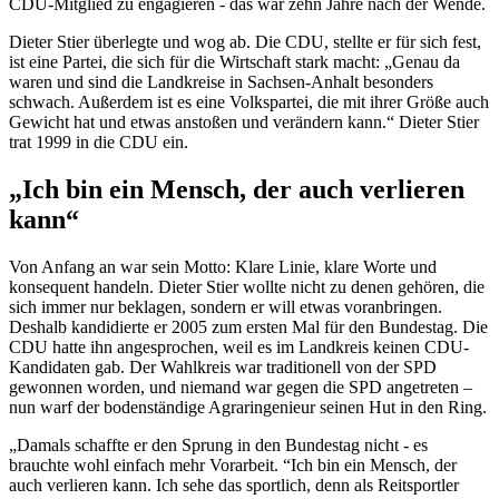
CDU-Mitglied zu engagieren - das war zehn Jahre nach der Wende.
Dieter Stier überlegte und wog ab. Die CDU, stellte er für sich fest,
ist eine Partei, die sich für die Wirtschaft stark macht: „Genau da
waren und sind die Landkreise in Sachsen-Anhalt besonders
schwach. Außerdem ist es eine Volkspartei, die mit ihrer Größe auch
Gewicht hat und etwas anstoßen und verändern kann.“ Dieter Stier
trat 1999 in die CDU ein.
„Ich bin ein Mensch, der auch verlieren
kann“
Von Anfang an war sein Motto: Klare Linie, klare Worte und
konsequent handeln. Dieter Stier wollte nicht zu denen gehören, die
sich immer nur beklagen, sondern er will etwas voranbringen.
Deshalb kandidierte er 2005 zum ersten Mal für den Bundestag. Die
CDU hatte ihn angesprochen, weil es im Landkreis keinen CDU-
Kandidaten gab. Der Wahlkreis war traditionell von der SPD
gewonnen worden, und niemand war gegen die SPD angetreten –
nun warf der bodenständige Agraringenieur seinen Hut in den Ring.
„Damals schaffte er den Sprung in den Bundestag nicht - es
brauchte wohl einfach mehr Vorarbeit. “Ich bin ein Mensch, der
auch verlieren kann. Ich sehe das sportlich, denn als Reitsportler