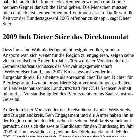
habe ich auch nicht immer jedes Rennen gewonnen und konnte
meinem Gegner danach die Hand geben. Die Menschen mussten
mich einfach erst kennenlernen und Vertrauen fassen. Dafür war die
Zeit vor der Bundestagswahl 2005 offenbar zu knapp„, sagt Dieter
Stier.
2009 holt Dieter Stier das Direktmandat
Dass ihn seine Wahlniederlage nicht resignieren ließ, sondern
Ansporn war, sich weiter für die Region zu engagieren, zeigen seine
vielen politischen Ämter. Im Jahr 2005 wurde er Vorsitzender des
Gemeinschaftsausschusses der Verwaltungsgemeinschaft
“Weißenfelser Land„ und 2007 Kreistagsvorsitzender im
Burgenlandkreis. Er arbeitete als ehrenamtlicher Trainer, Richter für
Pferdesport und -zucht, organisierte Sportveranstaltungen, arbeitete
im Landesfachausschuss Landwirtschaft der CDU Sachsen-Anhalt
mit und ist Vorstandsmitglied des Pferdezuchtvereins Saale-Unstrut-
Geiseltal.
Außerdem ist er Vorsitzender des Kreisreiterverbandes Weißenfels
und Burgenlandkreis. Sein Engagement und die Ämter haben ihn in
der Region und bei den Menschen in seinem Wahlkreis so bekannt
gemacht, dass sich die zweite Kandidatur für den Bundestag im Jahr
2009 für ihn auszahlte - er gewann das Direktmandat und ließ den