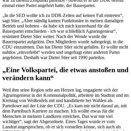
war zu diesem Zeitpunkt parteilos - obwohl er in der DDR bereits
einmal einer Partei angehört hatte, der Bauerpartei.
„In die SED wollte ich zu DDR-Zeiten auf keinen Fall eintreten“,
sagt Stier. „Aber ständig kamen Funktionäre in meinen damaligen
Betrieb und bohrten - da habe ich mich kurzerhand für die
Bauerpartei entschieden - ich war schließlich Agraringenieur“,
resümiert Dieter Stier weiter. Nach der Wende wurde die
Bauernpartei aufgelöst. Den Mitgliedern wurde nahegelegt, in die
CDU einzutreten. Das hat Dieter Stier nicht gefallen. Er wollte nicht
nahtlos „einverleibt“ werden und ungefragt einer anderen Partei
angehören. Deshalb war Dieter Stier seit 1990 parteilos.
„Eine Volkspartei, die etwas anstoßen und
verändern kann“
Weil ihm seine Region sehr am Herzen lag, engagierte sich der
Agraringenieur in der Kommunalpolitik, arbeitete im Stadtrat und im
Kreistag von Weißenfels mit und kandidierte bei Wahlen als
Parteiloser auf der Liste der CDU. „Es kam mir nicht darauf an, mit
dem Parteibuch Karriere zu machen. Ich wollte etwas für die
Menschen in meinem Landkreis erreichen. Das war mir viel
wichtiger“, sagt der Abgeordnete. Eines Tages wurde er vom
Landrat angesprochen, ob er sich vorstellen könne, sich auch als