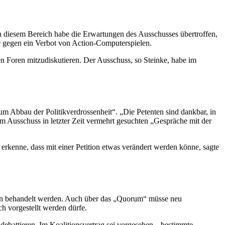
n diesem Bereich habe die Erwartungen des Ausschusses übertroffen,
be gegen ein Verbot von Action-Computerspielen.
den Foren mitzudiskutieren. Der Ausschuss, so Steinke, habe im
zum Abbau der Politikverdrossenheit“. „Die Petenten sind dankbar, in
 Ausschuss in letzter Zeit vermehrt gesuchten „Gespräche mit der
erkenne, dass mit einer Petition etwas verändert werden könne, sagte
onen behandelt werden. Auch über das „Quorum“ müsse neu
h vorgestellt werden dürfe.
ebattieren. Im Koalitionsvertrag sei vorgesehen, „bestimmte