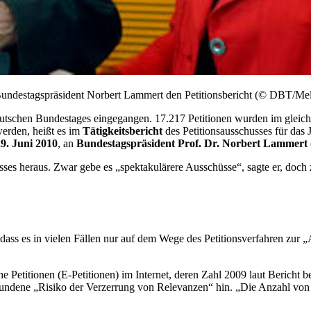
t Bundestagspräsident Norbert Lammert den Petitionsbericht (© DBT/Me
tschen Bundestages eingegangen. 17.217 Petitionen wurden im gleichen
werden, heißt es im
Tätigkeitsbericht
des Petitionsausschusses für das 
29. Juni 2010
, an
Bundestagspräsident Prof. Dr. Norbert Lammer
sses heraus. Zwar gebe es „spektakulärere Ausschüsse“, sagte er, doch 
r, dass es in vielen Fällen nur auf dem Wege des Petitionsverfahren zur
e Petitionen (E-Petitionen) im Internet, deren Zahl 2009 laut Bericht b
bundene „Risiko der Verzerrung von Relevanzen“ hin. „Die Anzahl von P