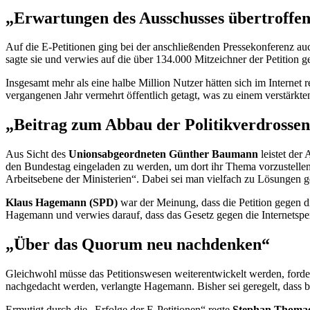
„Erwartungen des Ausschusses übertroffe
Auf die E-Petitionen ging bei der anschließenden Pressekonferenz au
sagte sie und verwies auf die über 134.000 Mitzeichner der Petition 
Insgesamt mehr als eine halbe Million Nutzer hätten sich im Internet 
vergangenen Jahr vermehrt öffentlich getagt, was zu einem verstärkten
„Beitrag zum Abbau der Politikverdrossen
Aus Sicht des
Unionsabgeordneten Günther Baumann
leistet der
den Bundestag eingeladen zu werden, um dort ihr Thema vorzustellen
Arbeitsebene der Ministerien“. Dabei sei man vielfach zu Lösungen
Klaus Hagemann (SPD)
war der Meinung, dass die Petition gegen di
Hagemann und verwies darauf, dass das Gesetz gegen die Internetsper
„Über das Quorum neu nachdenken“
Gleichwohl müsse das Petitionswesen weiterentwickelt werden, forde
nachgedacht werden, verlangte Hagemann. Bisher sei geregelt, dass be
Ermutigt durch die „Erfolge der E-Petitionen“ regte
Stephan Thoma