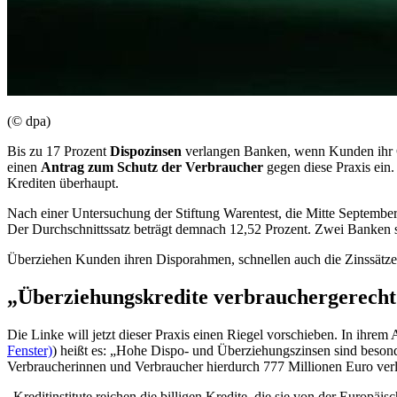
(© dpa)
Bis zu 17 Prozent
Dispozinsen
verlangen Banken, wenn Kunden ihr 
einen
Antrag zum Schutz der Verbraucher
gegen diese Praxis ein.
Krediten überhaupt.
Nach einer Untersuchung der Stiftung Warentest, die Mitte Septembe
Der Durchschnittssatz beträgt demnach 12,52 Prozent. Zwei Banken se
Überziehen Kunden ihren Disporahmen, schnellen auch die Zinssätze we
„Überziehungskredite verbrauchergerecht
Die Linke will jetzt dieser Praxis einen Riegel vorschieben. In ihrem 
Fenster)
) heißt es: „Hohe Dispo- und Überziehungszinsen sind besond
Verbraucherinnen und Verbraucher hierdurch 777 Millionen Euro verl
„Kreditinstitute reichen die billigen Kredite, die sie von der Europ