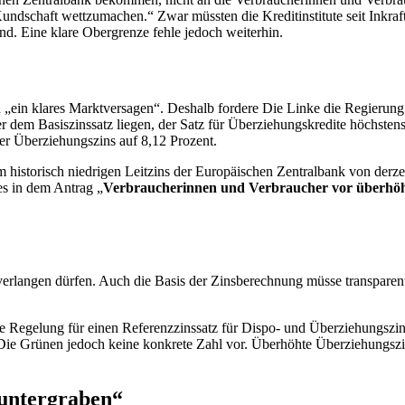
undschaft wettzumachen.“ Zwar müssten die Kreditinstitute seit Inkraftt
nd. Eine klare Obergrenze fehle jedoch weiterhin.
 „ein klares Marktversagen“. Deshalb fordere Die Linke die Regierung 
r dem Basiszinssatz liegen, der Satz für Überziehungskredite höchstens
er Überziehungszins auf 8,12 Prozent.
istorisch niedrigen Leitzins der Europäischen Zentralbank von derzeit
es in dem Antrag „
Verbraucherinnen und Verbraucher vor überhöh
erlangen dürfen. Auch die Basis der Zinsberechnung müsse transparent 
che Regelung für einen Referenzzinssatz für Dispo- und Überziehungszi
Die Grünen jedoch keine konkrete Zahl vor. Überhöhte Überziehungszin
 untergraben“