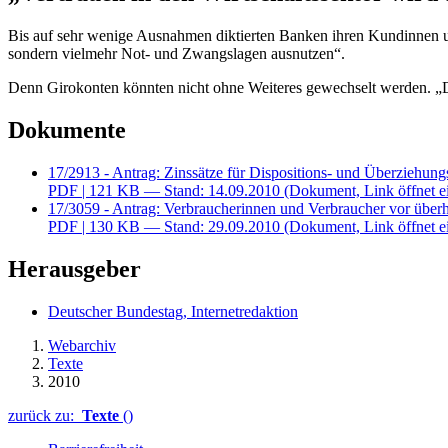
Bis auf sehr wenige Ausnahmen diktierten Banken ihren Kundinnen un
sondern vielmehr Not- und Zwangslagen ausnutzen“.
Denn Girokonten könnten nicht ohne Weiteres gewechselt werden. „Die
Dokumente
17/2913 - Antrag: Zinssätze für Dispositions- und Überziehung
PDF
| 121 KB — Stand: 14.09.2010
(Dokument, Link öffnet e
17/3059 - Antrag: Verbraucherinnen und Verbraucher vor über
PDF
| 130 KB — Stand: 29.09.2010
(Dokument, Link öffnet e
Herausgeber
Deutscher Bundestag, Internetredaktion
Webarchiv
Texte
2010
zurück zu:
Texte
()