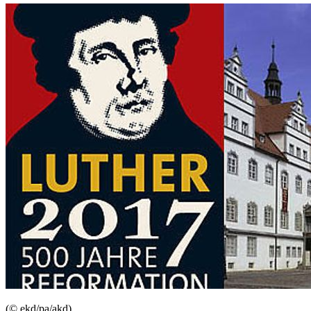
(© ekd/pa/akd)