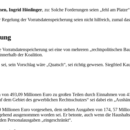
nen, Ingrid Hönlinger
, zu: Solche Forderungen seien „fehl am Platze“
Regelung der Vorratsdatenspeicherung seien nicht hilfreich, zumal da
rung
e Vorratsdatenspeicherung sei eine von mehreren „rechtspolitischen Bau
innerhalb der Koalition.
ei, sein Vorschlag wäre „Quatsch“, sei richtig gewesen. Siegfried Kau
en von 493,09 Millionen Euro zu großen Teilen durch Einnahmen von 415
f dem Gebiet des gewerblichen Rechtsschutzes“ sei dabei ein „Aushän
 Millionen Euro vorgesehen, dem stehen Ausgaben von 174, 57 Millio
itgehend ausgenommen worden sei. Er betonte, auch wenn die Haushalt
nden Personalausgaben „eingeschränkt“.