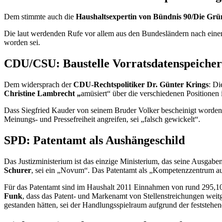
Dem stimmte auch die
Haushaltsexpertin von Bündnis 90/Die Grü
Die laut werdenden Rufe vor allem aus den Bundesländern nach einer 
worden sei.
CDU/CSU: Baustelle Vorratsdatenspeiche
Dem widersprach der
CDU-Rechtspolitiker Dr. Günter Krings
: Di
Christine Lambrecht „
amüsiert“ über die verschiedenen Positionen 
Dass Siegfried Kauder von seinem Bruder Volker bescheinigt worden s
Meinungs- und Pressefreiheit angreifen, sei „falsch gewickelt“.
SPD: Patentamt als Aushängeschild
Das Justizministerium ist das einzige Ministerium, das seine Ausgab
Schurer
, sei ein „Novum“. Das Patentamt als „Kompetenzzentrum au
Für das Patentamt sind im Haushalt 2011 Einnahmen von rund 295,10
Funk
, dass das Patent- und Markenamt von Stellenstreichungen we
gestanden hätten, sei der Handlungsspielraum aufgrund der feststehe