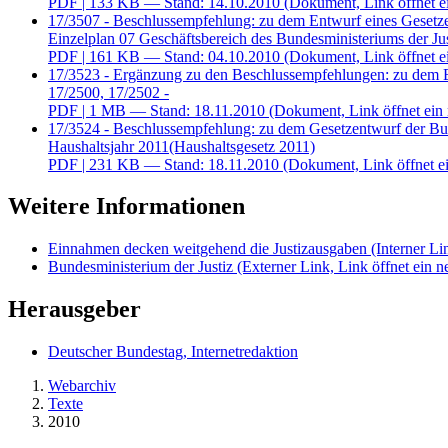
PDF
| 133 KB — Stand: 14.10.2010
(Dokument, Link öffnet e
17/3507 - Beschlussempfehlung: zu dem Entwurf eines Gesetzes 
Einzelplan 07 Geschäftsbereich des Bundesministeriums der Jus
PDF
| 161 KB — Stand: 04.10.2010
(Dokument, Link öffnet e
17/3523 - Ergänzung zu den Beschlussempfehlungen: zu dem Ent
17/2500, 17/2502 -
PDF
| 1 MB — Stand: 18.11.2010
(Dokument, Link öffnet ein 
17/3524 - Beschlussempfehlung: zu dem Gesetzentwurf der Bund
Haushaltsjahr 2011(Haushaltsgesetz 2011)
PDF
| 231 KB — Stand: 18.11.2010
(Dokument, Link öffnet ei
Weitere Informationen
Einnahmen decken weitgehend die Justizausgaben
(Interner Li
Bundesministerium der Justiz
(Externer Link, Link öffnet ein n
Herausgeber
Deutscher Bundestag, Internetredaktion
Webarchiv
Texte
2010