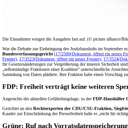
Die Einnahmen wiegen die Ausgaben fast auf. (© picture alliance/Bil
War die Debatte zur Einbringung des Justizhaushalts im September n
Bundesverfassungsgericht
(
17/2500
(Dokument, öffnet ein neues Fe
Fenster)
,
17/3523
(Dokument, öffnet ein neues Fenster)
,
17/3524
(Doku
für Gesetzesänderungen zur Vergrößerung der inneren Sicherheit sind
„selbstständige Fraktionen einer Koalition“ unterschiedliche Ansicht
Sammlung von Daten plädiere. Ihre Fraktion habe einen Vorschlag zu
FDP: Freiheit verträgt keine weiteren Sper
Angesichts der aktuellen Gefährdungslage, so der
FDP-Haushälter C
Gerichtet an den
Rechtsexperten der CDU/CSU-Fraktion, Siegfri
Kauder zur Einschränkung der Pressefreiheit halte er „nicht für richtig
Grüne: Ruf nach Vorratsdatenspeicherung 