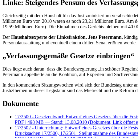
Linke: Steigendes Pensum des Verfassungs
Gleichzeitig mit dem Haushalt für das Justizministerium verabschie
Millionen Euro vor. 2010 waren es noch 23,21 Millionen Euro. Am de
19,59 Millionen Euro). Die Einnahmen des Gerichts bleiben mit 40.0
Der
Haushaltsexperte der Linksfraktion, Jens Petermann
, kündig
Personalausstattung und eventuell einem dritten Senat ertönen werde.
„Verfassungsgemäße Gesetze einbringen“
Dies liege auch daran, dass die Bundesregierung „in schöner Regelmä
Petermann appellierte an die Koalition, auf Experten und Sachverstä
In den kommenden Sitzungswochen wird sich der Bundestag unter ande
Justizthemen in dieser Legislatur sind das Mietrecht und die Reform d
Dokumente
17/2500 - Gesetzentwurf: Entwurf eines Gesetzes über die Fest
PDF
| 498 MB — Stand: 13.08.2010
(Dokument, Link öffnet e
17/2502 - Unterrichtung: Entwurf eines Gesetzes über die Fest
Drucksachen 17/2500, 17/2501- Stellungnahme des Bundesrat