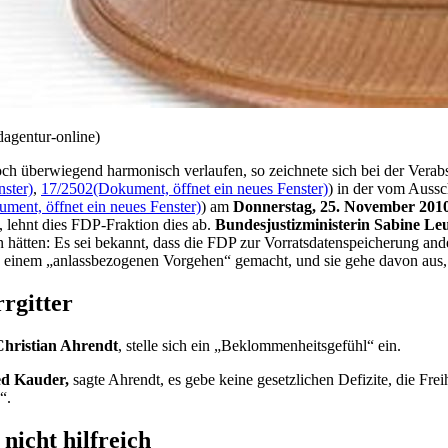
dagentur-online)
och überwiegend harmonisch verlaufen, so zeichnete sich bei der Vera
nster)
,
17/2502
(Dokument, öffnet ein neues Fenster)
) in der vom Aussc
ment, öffnet ein neues Fenster)
) am
Donnerstag, 25. November 201
, lehnt dies FDP-Fraktion dies ab.
Bundesjustizministerin Sabine L
en hätten: Es sei bekannt, dass die FDP zur Vorratsdatenspeicherung and
 einem „anlassbezogenen Vorgehen“ gemacht, und sie gehe davon aus, d
rgitter
hristian Ahrendt
, stelle sich ein „Beklommenheitsgefühl“ ein.
ed Kauder,
sagte Ahrendt, es gebe keine gesetzlichen Defizite, die Frei
“.
nicht hilfreich