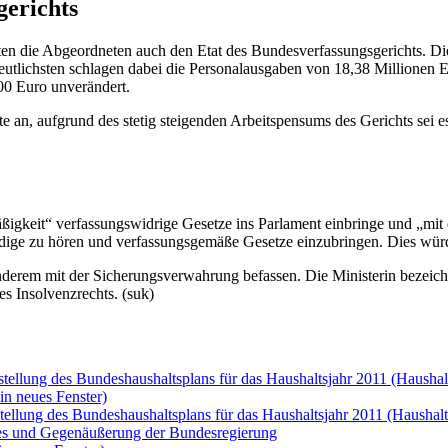
gerichts
deten die Abgeordneten auch den Etat des Bundesverfassungsgerichts. 
utlichsten schlagen dabei die Personalausgaben von 18,38 Millionen Eu
00 Euro unverändert.
te an, aufgrund des stetig steigenden Arbeitspensums des Gerichts sei e
ßigkeit“ verfassungswidrige Gesetze ins Parlament einbringe und „mit
ndige zu hören und verfassungsgemäße Gesetze einzubringen. Dies würde
rem mit der Sicherungsverwahrung befassen. Die Ministerin bezeichnet
es Insolvenzrechts. (suk)
stellung des Bundeshaushaltsplans für das Haushaltsjahr 2011 (Haushal
in neues Fenster)
stellung des Bundeshaushaltsplans für das Haushaltsjahr 2011 (Hausha
es und Gegenäußerung der Bundesregierung