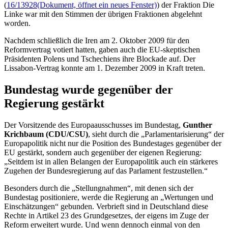
(
16/13928
(Dokument, öffnet ein neues Fenster)
) der Fraktion Die
Linke war mit den Stimmen der übrigen Fraktionen abgelehnt
worden.
Nachdem schließlich die Iren am 2. Oktober 2009 für den
Reformvertrag votiert hatten, gaben auch die EU-skeptischen
Präsidenten Polens und Tschechiens ihre Blockade auf. Der
Lissabon-Vertrag konnte am 1. Dezember 2009 in Kraft treten.
Bundestag wurde gegenüber der
Regierung gestärkt
Der Vorsitzende des Europaausschusses im Bundestag,
Gunther
Krichbaum (CDU/CSU)
, sieht durch die „Parlamentarisierung“ der
Europapolitik nicht nur die Position des Bundestages gegenüber der
EU gestärkt, sondern auch gegenüber der eigenen Regierung:
„Seitdem ist in allen Belangen der Europapolitik auch ein stärkeres
Zugehen der Bundesregierung auf das Parlament festzustellen.“
Besonders durch die „Stellungnahmen“, mit denen sich der
Bundestag positioniere, werde die Regierung an „Wertungen und
Einschätzungen“ gebunden. Verbrieft sind in Deutschland diese
Rechte in Artikel 23 des Grundgesetzes, der eigens im Zuge der
Reform erweitert wurde. Und wenn dennoch einmal von den