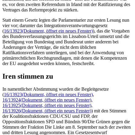
es, vor dem zweiten Referendum in Irland mit der Ratifizierung des
Vertrages das Reformprojekt zu stärken.
Statt einem Gesetz legten die Parlamentarier zur ersten Lesung nun
vier vor; darunter das Integrationsverantwortungsgesetz
(
16/13923
(Dokument, öffnet ein neues Fenster)
), das die Vorgaben
des Bundesverfassungsgerichts im Lissabon-Urteil umsetzt und die
Beteiligung von Bundestag und Bundesrat unter anderem bei
Änderungen der Verträge, die nicht dem üblichen
Ratifikationsverfahren unterliegen, und bei der Anwendung von
primärrechtlichen Rechtsgrundlagen, mit denen die Kompetenzen
der EU ausgedehnt werden können, festschreibt.
Iren stimmen zu
In namentlicher Abstimmung wurden die Begleitgesetze
(
16/13923
(Dokument, öffnet ein neues Fenster)
,
16/13924
(Dokument, öffnet ein neues Fenster)
,
16/13925
(Dokument, öffnet ein neues Fenster)
,
16/13926
(Dokument, öffnet ein neues Fenster)
) mit den Stimmen
der Koalitionsfraktionen CDU/CSU und FDP, der
Oppositionsfraktionen SPD und Bündnis 90/Die Grünen gegen die
Stimmen der Fraktion Die Linke am 8. September nach der zweiten
und dritten Lesung angenommen. Ein Gesetzesentwurf