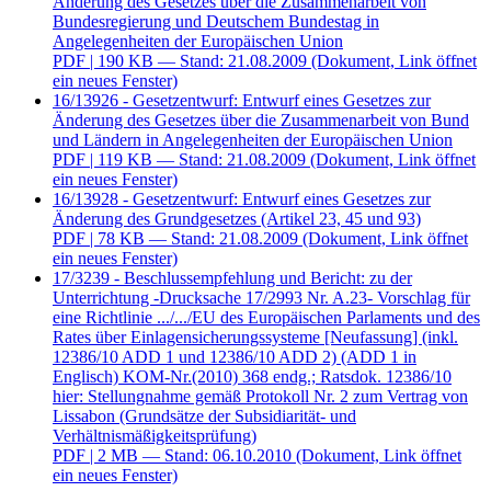
Änderung des Gesetzes über die Zusammenarbeit von
Bundesregierung und Deutschem Bundestag in
Angelegenheiten der Europäischen Union
PDF
| 190 KB — Stand: 21.08.2009
(Dokument, Link öffnet
ein neues Fenster)
16/13926 - Gesetzentwurf: Entwurf eines Gesetzes zur
Änderung des Gesetzes über die Zusammenarbeit von Bund
und Ländern in Angelegenheiten der Europäischen Union
PDF
| 119 KB — Stand: 21.08.2009
(Dokument, Link öffnet
ein neues Fenster)
16/13928 - Gesetzentwurf: Entwurf eines Gesetzes zur
Änderung des Grundgesetzes (Artikel 23, 45 und 93)
PDF
| 78 KB — Stand: 21.08.2009
(Dokument, Link öffnet
ein neues Fenster)
17/3239 - Beschlussempfehlung und Bericht: zu der
Unterrichtung -Drucksache 17/2993 Nr. A.23- Vorschlag für
eine Richtlinie .../.../EU des Europäischen Parlaments und des
Rates über Einlagensicherungssysteme [Neufassung] (inkl.
12386/10 ADD 1 und 12386/10 ADD 2) (ADD 1 in
Englisch) KOM-Nr.(2010) 368 endg.; Ratsdok. 12386/10
hier: Stellungnahme gemäß Protokoll Nr. 2 zum Vertrag von
Lissabon (Grundsätze der Subsidiarität- und
Verhältnismäßigkeitsprüfung)
PDF
| 2 MB — Stand: 06.10.2010
(Dokument, Link öffnet
ein neues Fenster)