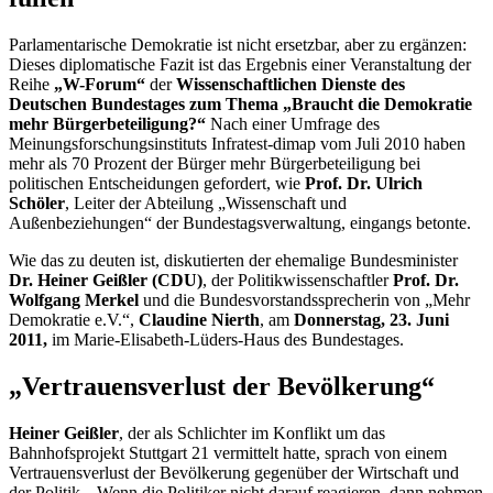
Parlamentarische Demokratie ist nicht ersetzbar, aber zu ergänzen:
Dieses diplomatische Fazit ist das Ergebnis einer Veranstaltung der
Reihe
„W-Forum“
der
Wissenschaftlichen Dienste des
Deutschen Bundestages
zum Thema
„Braucht die Demokratie
mehr Bürgerbeteiligung?“
Nach einer Umfrage des
Meinungsforschungsinstituts Infratest-dimap vom Juli 2010 haben
mehr als 70 Prozent der Bürger mehr Bürgerbeteiligung bei
politischen Entscheidungen gefordert, wie
Prof. Dr. Ulrich
Schöler
, Leiter der Abteilung „Wissenschaft und
Außenbeziehungen“ der Bundestagsverwaltung, eingangs betonte.
Wie das zu deuten ist, diskutierten der ehemalige Bundesminister
Dr. Heiner Geißler (CDU)
, der Politikwissenschaftler
Prof. Dr.
Wolfgang Merkel
und die Bundesvorstandssprecherin von „Mehr
Demokratie e.V.“,
Claudine Nierth
, am
Donnerstag, 23. Juni
2011,
im Marie-Elisabeth-Lüders-Haus des Bundestages.
„Vertrauensverlust der Bevölkerung“
Heiner Geißler
, der als Schlichter im Konflikt um das
Bahnhofsprojekt Stuttgart 21 vermittelt hatte, sprach von einem
Vertrauensverlust der Bevölkerung gegenüber der Wirtschaft und
der Politik. „Wenn die Politiker nicht darauf reagieren, dann nehmen