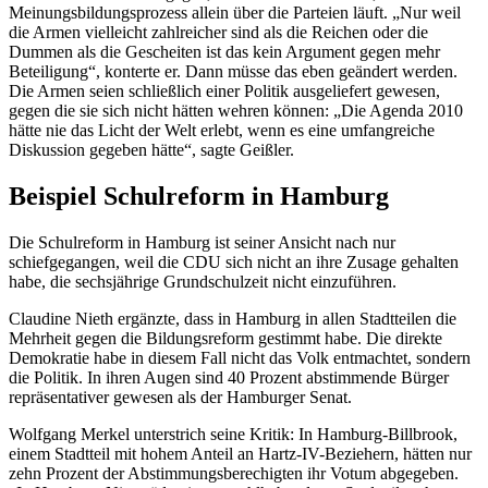
Meinungsbildungsprozess allein über die Parteien läuft. „Nur weil
die Armen vielleicht zahlreicher sind als die Reichen oder die
Dummen als die Gescheiten ist das kein Argument gegen mehr
Beteiligung“, konterte er. Dann müsse das eben geändert werden.
Die Armen seien schließlich einer Politik ausgeliefert gewesen,
gegen die sie sich nicht hätten wehren können: „Die Agenda 2010
hätte nie das Licht der Welt erlebt, wenn es eine umfangreiche
Diskussion gegeben hätte“, sagte Geißler.
Beispiel Schulreform in Hamburg
Die Schulreform in Hamburg ist seiner Ansicht nach nur
schiefgegangen, weil die CDU sich nicht an ihre Zusage gehalten
habe, die sechsjährige Grundschulzeit nicht einzuführen.
Claudine Nieth ergänzte, dass in Hamburg in allen Stadtteilen die
Mehrheit gegen die Bildungsreform gestimmt habe. Die direkte
Demokratie habe in diesem Fall nicht das Volk entmachtet, sondern
die Politik. In ihren Augen sind 40 Prozent abstimmende Bürger
repräsentativer gewesen als der Hamburger Senat.
Wolfgang Merkel unterstrich seine Kritik: In Hamburg-Billbrook,
einem Stadtteil mit hohem Anteil an Hartz-IV-Beziehern, hätten nur
zehn Prozent der Abstimmungsberechigten ihr Votum abgegeben.