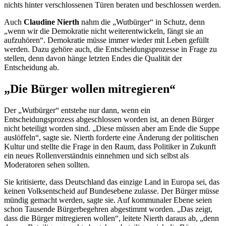
nichts hinter verschlossenen Türen beraten und beschlossen werden.
Auch
Claudine Nierth
nahm die „Wutbürger“ in Schutz, denn
„wenn wir die Demokratie nicht weiterentwickeln, fängt sie an
aufzuhören“. Demokratie müsse immer wieder mit Leben gefüllt
werden. Dazu gehöre auch, die Entscheidungsprozesse in Frage zu
stellen, denn davon hänge letzten Endes die Qualität der
Entscheidung ab.
„Die Bürger wollen mitregieren“
Der „Wutbürger“ entstehe nur dann, wenn ein
Entscheidungsprozess abgeschlossen worden ist, an denen Bürger
nicht beteiligt worden sind. „Diese müssen aber am Ende die Suppe
auslöffeln“, sagte sie. Nierth forderte eine Änderung der politischen
Kultur und stellte die Frage in den Raum, dass Politiker in Zukunft
ein neues Rollenverständnis einnehmen und sich selbst als
Moderatoren sehen sollten.
Sie kritisierte, dass Deutschland das einzige Land in Europa sei, das
keinen Volksentscheid auf Bundesebene zulasse. Der Bürger müsse
mündig gemacht werden, sagte sie. Auf kommunaler Ebene seien
schon Tausende Bürgerbegehren abgestimmt worden. „Das zeigt,
dass die Bürger mitregieren wollen“, leitete Nierth daraus ab, „denn