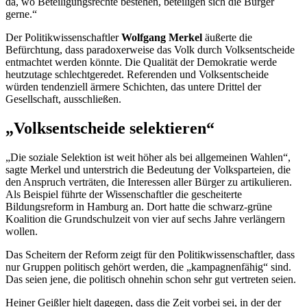
da, wo Beteiligungsrechte bestehen, beteiligen sich die Bürger
gerne.“
Der Politikwissenschaftler
Wolfgang Merkel
äußerte die
Befürchtung, dass paradoxerweise das Volk durch Volksentscheide
entmachtet werden könnte. Die Qualität der Demokratie werde
heutzutage schlechtgeredet. Referenden und Volksentscheide
würden tendenziell ärmere Schichten, das untere Drittel der
Gesellschaft, ausschließen.
„Volksentscheide selektieren“
„Die soziale Selektion ist weit höher als bei allgemeinen Wahlen“,
sagte Merkel und unterstrich die Bedeutung der Volksparteien, die
den Anspruch verträten, die Interessen aller Bürger zu artikulieren.
Als Beispiel führte der Wissenschaftler die gescheiterte
Bildungsreform in Hamburg an. Dort hatte die schwarz-grüne
Koalition die Grundschulzeit von vier auf sechs Jahre verlängern
wollen.
Das Scheitern der Reform zeigt für den Politikwissenschaftler, dass
nur Gruppen politisch gehört werden, die „kampagnenfähig“ sind.
Das seien jene, die politisch ohnehin schon sehr gut vertreten seien.
Heiner Geißler hielt dagegen, dass die Zeit vorbei sei, in der der