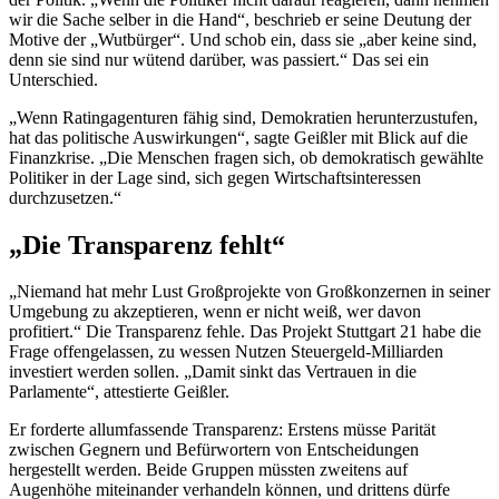
wir die Sache selber in die Hand“, beschrieb er seine Deutung der
Motive der „Wutbürger“. Und schob ein, dass sie „aber keine sind,
denn sie sind nur wütend darüber, was passiert.“ Das sei ein
Unterschied.
„Wenn
Rating
agenturen fähig sind, Demokratien herunterzustufen,
hat das politische Auswirkungen“, sagte Geißler mit Blick auf die
Finanzkrise. „Die Menschen fragen sich, ob demokratisch gewählte
Politiker in der Lage sind, sich gegen Wirtschaftsinteressen
durchzusetzen.“
„Die Transparenz fehlt“
„Niemand hat mehr Lust Großprojekte von Großkonzernen in seiner
Umgebung zu akzeptieren, wenn er nicht weiß, wer davon
profitiert.“ Die Transparenz fehle. Das Projekt Stuttgart 21 habe die
Frage offengelassen, zu wessen Nutzen Steuergeld-Milliarden
investiert werden sollen. „Damit sinkt das Vertrauen in die
Parlamente“, attestierte Geißler.
Er forderte allumfassende Transparenz: Erstens müsse Parität
zwischen Gegnern und Befürwortern von Entscheidungen
hergestellt werden. Beide Gruppen müssten zweitens auf
Augenhöhe miteinander verhandeln können, und drittens dürfe