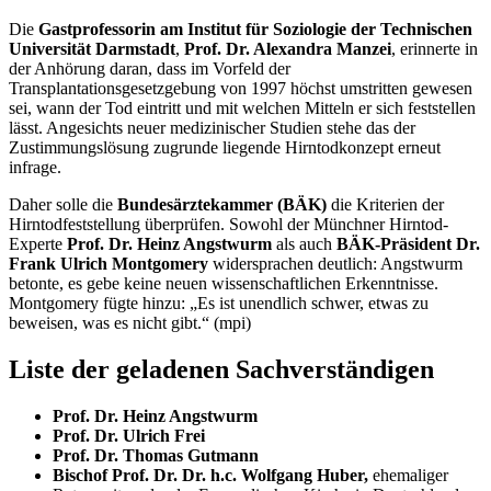
Die
Gastprofessorin am Institut für Soziologie der Technischen
Universität Darmstadt
,
Prof. Dr. Alexandra Manzei
, erinnerte in
der Anhörung daran, dass im Vorfeld der
Transplantationsgesetzgebung von 1997 höchst umstritten gewesen
sei, wann der Tod eintritt und mit welchen Mitteln er sich feststellen
lässt. Angesichts neuer medizinischer Studien stehe das der
Zustimmungslösung zugrunde liegende Hirntodkonzept erneut
infrage.
Daher solle die
Bundesärztekammer (BÄK)
die Kriterien der
Hirntodfeststellung überprüfen. Sowohl der Münchner Hirntod-
Experte
Prof. Dr. Heinz Angstwurm
als auch
BÄK-Präsident
Dr.
Frank Ulrich Montgomery
widersprachen deutlich: Angstwurm
betonte, es gebe keine neuen wissenschaftlichen Erkenntnisse.
Montgomery fügte hinzu: „Es ist unendlich schwer, etwas zu
beweisen, was es nicht gibt.“ (mpi)
Liste der geladenen Sachverständigen
Prof. Dr. Heinz Angstwurm
Prof. Dr. Ulrich Frei
Prof. Dr. Thomas Gutmann
Bischof Prof. Dr. Dr. h.c. Wolfgang Huber,
ehemaliger